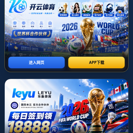
**米切尔砍下36分助力骑士豪取12连胜，公牛遗憾落败**
在近期一场激烈对决中，**克里夫兰骑士**在主场迎战芝加
哥公牛，以稳健的表现成功延续了自己的连胜纪录。**多诺
万·米切尔**毫无疑问是这场比赛的焦点人物，他用全面的
数据表现证明了自己的核心价值，**砍下36分8篮板**的同
时，引领球队全场压制对手。与此同时，**埃文·莫布里**在
内线持续发力，拿下醒目的“两双”数据。公牛方面，虽然**
扎克·拉文**砍下26分，但依旧未能带队逆转。从战术执行
到球员发挥，这场比赛可以说是一场骑士的完美演绎。