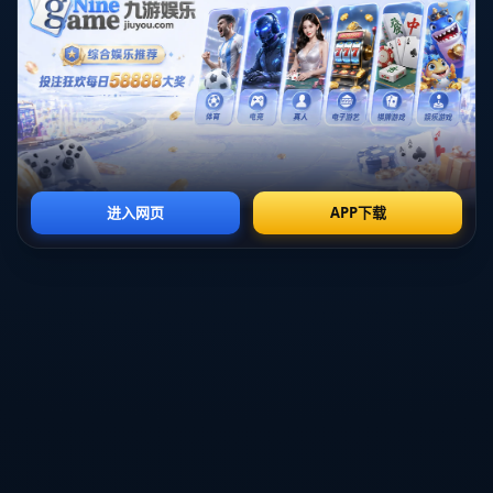
---
### **莫布里内线主宰，双塔组合锁定优势**
除了米切尔的闪耀表现，年轻的内线球员**埃文·莫布里**也
是骑士本场获胜的重要功臣。他以**坚韧的篮板球表现（10
分12篮板）**为球队巩固了内线优势，并多次封盖对手关键
投篮，让公牛几乎无法攻破骑士的“禁飞区”。