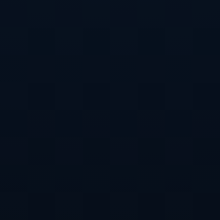
值得一提的是，本赛季骑士一改以往过分依赖外线进攻的战
术，进一步深化内线打法。莫布里与中锋**贾莱特·阿伦**组
成的双塔发挥日益纯熟。他们不仅能够在防守端带来统治
力，同时还拉开了空间，为外线的射手群创造了更多机会。
在第三节时，莫布里一次关键的二次进攻成功吸引了全场的
欢呼。**他的成长路径让人不禁联想到早期的蒂姆·邓肯
——脚踏实地、攻守均衡，成为一支争冠球队的内线支柱也
许只是时间问题。**
---
### **拉文拼尽全力，公牛仍显无力回天**
公牛方面，**扎克·拉文**尽管交出了全场最高的26分，但他
似乎成为了孤军奋战的存在。本赛季的公牛面临着许多不确
定性，包括主力球员轮换缺乏深度以及战术体系的不稳定。