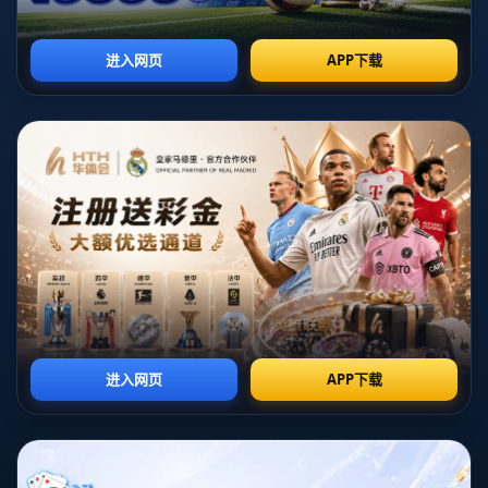
---
### **米切尔全面爆发，骑士赢在关键时刻**
比赛自开局便进入紧张白热化。在第一节，**多诺万·米切
尔**延续了近期的火热状态，连续命中三分，带领骑士迅速
建立领先优势。与一般得分手不同，米切尔的得分方式多
样，无论是顶着防守的急停跳投还是突破后的巧妙上篮，都
展现了他作为联盟顶级后卫的杀伤力。米切尔本场的表现无
疑完美诠释了**“全场制霸”**的概念，**他不仅高效地贡献36
分，还在防守端为球队提供了强有力的支持**。
值得注意的是，骑士在第二节后半段一度被公牛压制，分差
被迫缩小到个位数。但米切尔在关键回合站了出来，他的几
次经典打法成功逆转局势。此外，他与队友**达里厄斯·加
兰**之间的配合默契十足，这种无缝衔接的打法极大增加了
骑士的进攻效率。