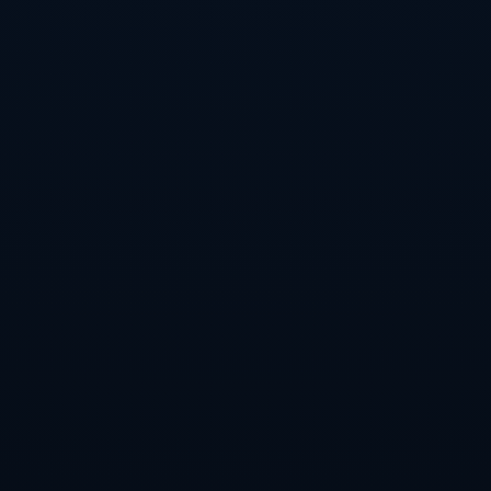
首先，**阿森納擬將哈維引入的重要原因之一**是他的戰術
靈活性。哈維的執教風格強調控球和精確傳遞，這與巴薩的
傳統“tiki-taka”相呼應。對阿森納而言，這樣的打法可能會
帶來更高的控球率和球場控制能力，使球隊在對陣英超強敵
時能夠更從容地應對複雜的場上形勢。