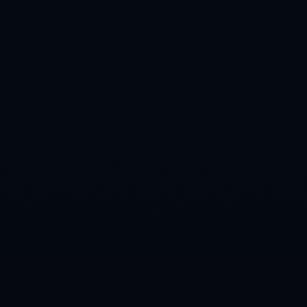
**。比如，切爾西在前任主帥表現不如預期的情況下，儘管
面臨風險，但更換主帥以及引入更具創新精神的教練反而促
成了戰績的顯著提升。對阿森納來說，不可否認的是，引進
哈維同樣具備這種雙刃劍的屬性，但如果運用得當，這一舉
措很可能將開啟俱樂部的新篇章。
綜上所述，**哈維潛在成為阿森納新任主帥的消息**對於球
隊、球迷和哈維本人都是一次充滿期待的探索之旅。即便挑
戰巨大，但不可否認的是，哈維的加入可能會為阿森納注入
新的活力和戰術思路，在未來的賽季中創造更多驚喜和成功
的可能性。
Copyright 2024
必威体育官方网站 - betway正版平台 · 全网赛事覆盖
All
Rights by
必威体育
地址：河南省平顶山市叶县遵化店镇 电话：0371-9717499传真：0371-
9717499