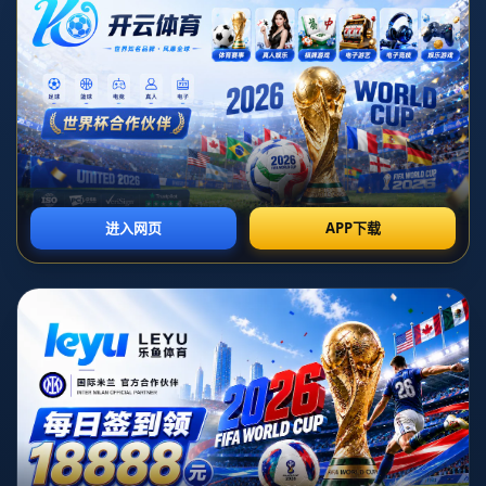
**曝哈維有望接替阿爾特塔成為阿森納新任主帥：一場新的
挑戰與機遇**
近來，足球界盛傳**哈維**有望接替現任阿森納主帥**阿爾
特塔**的職位，這一消息不僅引起了球迷的廣泛關注，也引
發了專家們的熱議。對於這位曾經的巴薩中場大師來說，加
盟英超豪門將是一次全新的挑戰與機遇。本文將探討哈維擔
任阿森納主帥的潛在影響，以及這一變動對俱樂部可能意味
著什麼。