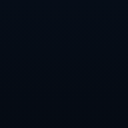
其次，哈維對年輕球員的使用和發掘潛力的能力也讓人刮目
相看。在執教期間，他給予年輕球員表現機會，並能有效幫
助他們找到球場定位。這與阿森納重視青訓的發展路線非常
契合，考慮到俱樂部擁有一批極具潛力的年輕球員，如幾名
蠻被看好的英國小將，哈維的到來可能會成為推動他們成長
的重要因素。
在過去的案例中，**類似的教練更替有時能帶來正面效果