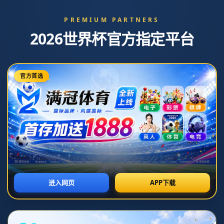
曝哈維有望接替阿爾特塔成為阿森納新任主帥.