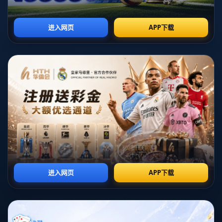
阿爾特塔自2019年成為阿森納的主帥以來，帶領球隊逐漸
恢復競爭力，幫助球隊**奪得2020年足總杯**。然而，近年
來球隊在英超和歐洲賽場的表現不穩，使得部分球迷對阿爾
特塔的策略產生了質疑。在這樣的背景下，引進具備創新戰
術理念的教練將成為一些人的期待。
**哈維**作為前巴塞羅那球員，以其出色的球場視野和戰術
理解而聞名。他職業生涯中的大部分時間都效力於巴薩，並
在那裡贏得了無數榮譽，包括多座歐冠獎杯和西甲冠軍。這