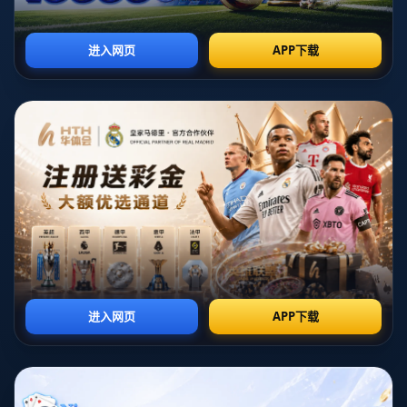
---
### **塞庫洛夫的崛起之路：下一顆歐洲之星？**
尼古拉·塞庫洛夫是一名多才多藝的中場球員，擁有義大利
和塞爾維亞的雙重國籍。他以出色的技術和場上靈活的戰術
運用能力，在**尤文圖斯青年隊**中嶄露頭角。在上個賽季
中，他在尤文U23隊的表現頗具亮點，不僅以進球和助攻贏
得了一定關注，更展現了成熟的比賽閱讀能力，以及在快速
對抗中的穩定性。
根據數據統計，**2022/23賽季塞庫洛夫在義大利丙級聯賽
中為尤文U23出戰多場，貢獻了多個進球和助攻**，他對禁
區內的嗅覺和傳球威脅性，被多位球評專家視為特別具有潛
力的一環。
對於桑普多利亞來說，簽下一位具備共用國籍、且尚未完全