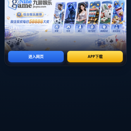
挖掘潛力的年輕人，是一個理性的選擇，特別是在球隊資源
有限的現實情況下。
---
### **170萬歐元的“明智投資”：桑普多利亞的長遠布局**
**桑普多利亞這幾年在意甲的表現較為掙扎**，而且隨著財
務壓力的增大，球隊越來越重視尋找物美價廉的年輕球員來
重建陣容。這筆交易能以**170萬歐元**拿下塞庫洛夫，對
球隊來說無疑是一個經濟實惠的選擇。同時，這也突顯了桑
普多利亞長期堅持“培養潛力新秀”的戰略。
從過去幾年的操作來看，桑普多利亞曾多次通過精明的選才
戰術受益。例如，早期簽下的布魯諾·費爾南德斯（Bruno
Fernandes）和斯克里尼亞爾（Milan Škriniar），最終都以
高價轉賣，為球隊帶來了可觀的利潤。此次簽下塞庫洛夫，
很可能帶來相似的正面效應，甚至可能成為未來陣容中不可