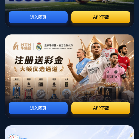
在这场焦点战役中，上海申花迅速展现出了他们强劲的状
态。从一开始，**申花队**就通过团队合作和灵活的战术布
置控制了场上节奏。他们不仅在中场牢牢控球，更通过精确
的传导打开了对方防线。**敦比亚**，本赛季状态火热，一
如既往地展现了其在射门方面的卓越才能。**上半场接近尾
声时，敦比亚**以其**敏捷的步伐和精准的射门完成了第一
次破门**，为球队打下了良好的基础。
进入下半场，青岛队试图通过更为激进的进攻来挽回劣势。
然而，申花队的防守同样坚不可摧，他们在反击时也不忘寻