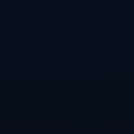
的镇定和技术再度证明了自己在关键时刻的可靠。这个进球
也彻底打消了青岛队在本场比赛中翻盘的希望。
从整体球队表现来看，上海申花在比赛中的统治力和纪律性
无可匹敌。他们不仅在进攻端保持着强大的威胁，更在防守
端展现出了团队的无懈可击。这场**3-0的胜利**不仅是若干
因素有机结合的结果，更是对球队长期以来坚持战术发挥和
技术磨炼的褒奖。
对于青岛队来说，这场失利虽然显得遗憾，但也为他们提供
了丰富的经验教训。如何在压力下保持防线的完整性，如何
改进中前场的衔接以提供更有力的进攻支持，是他们在之后
的比赛中需要反思和改进的重点。