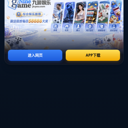
找机会。就在青岛队稍显疲态之际，敦比亚再一次抓住机
会，**在67分钟时再度攻破对方球门**。这一精彩的梅开二
度，不仅为敦比亚赢得了满堂喝彩，也将比赛的胜利提前锁
定。
比赛的最后阶段，**阿德里安的点球破门**进一步扩大了申
花队的领先优势。**阿德里安**冷静地将点球送入网窝，他