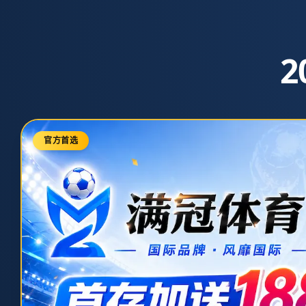
首页
公司
新闻中心
新闻中心