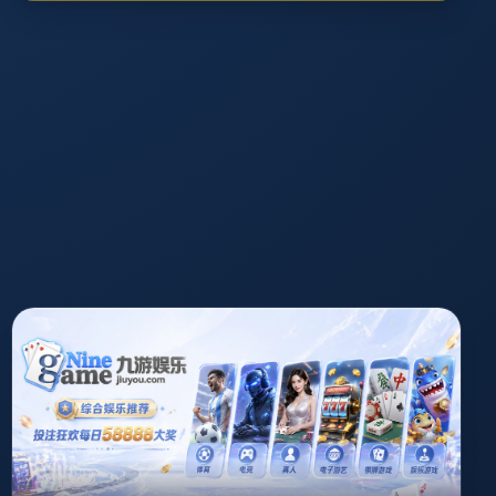
重點質疑判罰標準不一致.