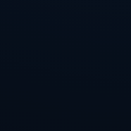
作。標準
**歷史案例
回顧歷史
樣的不一
***讓步