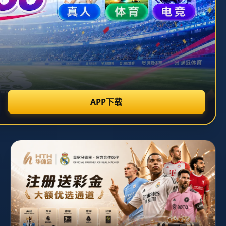
武漢三鎮就姜至鵬追加禁賽5場提出申訴 