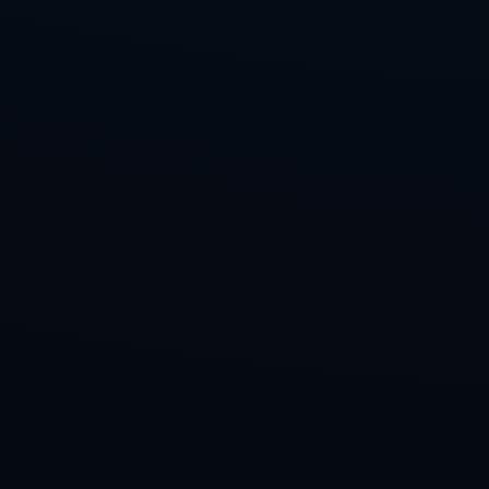
對判罰不
既是聯賽
**科技在