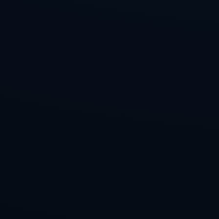
為了解決
讓球員、
行集中審
**球迷與公
足球一直