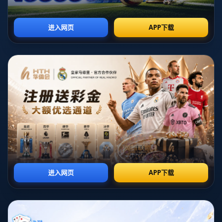
作为职业运动员，在高强度比赛中保持稳定的情绪是一项挑
战。而这正是张宁在场上面临的考验。**当他在场上情绪波
动时，他坦言自己的一些行为并不是故意的**。这种坦率的
态度不仅让我们看到了运动员的另一面，也让我们更加理解
他们在赛场上的复杂心路历程。
### **情绪波动的影响**
_在高压的比赛环境中，情绪波动几乎是不可避免的。_对
于张宁这样的职业运动员而言，情绪管理不仅影响他的表
现，更影响整个团队的士气。在一次重要比赛中，由于对裁
判判罚不满，张宁曾出现过激的肢体动作，这成为他被关注