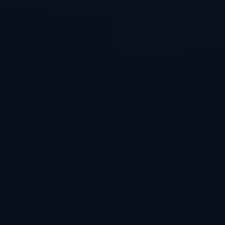
场上的情绪失控被多次罚款。但正是通过这些经历，运动员
们学会了更好地调整自己，以避免因一时冲动影响职业生
涯。