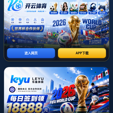
**抱团聯盟根源：香波特談詹姆斯影響NBA**
在过去的十几年中，NBA的格局经历了巨大的变革，这一
切的背后有着一个无法忽视的名字——勒布朗·詹姆斯。他
的职业生涯不仅让他成就了无数辉煌，也改变了整个联盟的
运营策略。近日，前NBA球员伊曼·香波特提到，詹姆斯对
**“抱团”趋势**的影响深远，令人深思。
在2000年代后期，NBA球队依然以“一星四射”或者“内外双
星”的阵容构建为主。然而，随着詹姆斯于2010年宣布加盟
迈阿密热火，与德维恩·韦德和克里斯·波什组成超级三巨
头，联盟的**“抱团潮流”**开始盛行。这一决定在当时引发