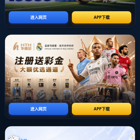
了巨大争议，然而结果显而易见：热火连续四年进入总决
赛，两次捧得冠军奖杯。
香波特近日表示，詹姆斯的选择不仅是其个人职业发展的里
程碑，也成为让其他球星效仿的标杆。这种“抱团”策略的成
功，使得其他球星在追求荣誉和实现生涯目标的过程中，开
始更加开放地考虑与他人共同奋战。**_詹姆斯用实际行动
证明，团结力量不仅强大，而且必要。_**