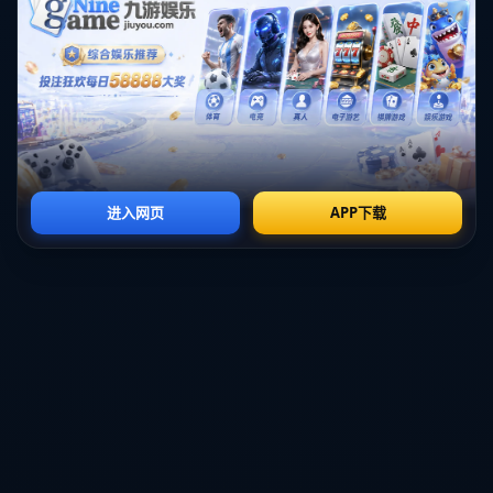
这种变化不仅改变了球员思维，也对管理层带来了挑战。球
队必须学会在薪资帽内进行精明的运作，以确保拥有多个顶
级球员的可行性。从金州勇士的“四巨头”到洛杉矶湖人的“双
星”，我们可以看到，詹姆斯的影响不仅是一个赛季的策
略，而是整整一个时代的潮流。
为了更好地理解“抱团”带来的影响，不妨分析勇士队的情
况。在斯蒂芬·库里和克莱·汤普森奠定了冠军基础后，球队
成功引入凯文·杜兰特，成就了无数辉煌。这一幕与詹姆斯
在热火的体验如出一辙。团队协作与明星个体的融合，令力
量增强，从而在竞争中立于不败之地。