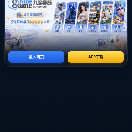
锁定**雷特吉**作为目标并非偶然，这名意大利与阿根廷双
重国籍的年轻前锋凭借其卓越的进攻才华，在近几个赛季大
放异彩。他在阿根廷国内联赛的出色表现，尤其是他在禁区
内的敏锐嗅觉和头球能力，让雷特吉迅速成为欧洲多家豪门
的引援目标。根据意大利媒体报道，亚特兰大已经开始与雷
特吉所在球队展开谈判，力图在转会市场尚未关闭前完成交
易。