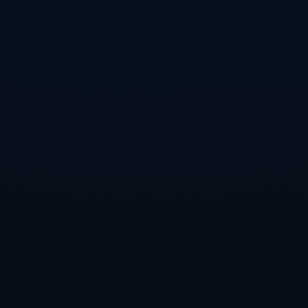
*“拥有极强得分能力的雷特吉，是我们目前无法错过的选
择。”*亚特兰大的一名内部人员如是说道。不难看出，这不
仅是一笔战术层面的调整，更是俱乐部从长期视角规划未来
计划的一部分。“雷特吉模式”可能意味着球队将追求一个更
加多样化、富有竞争力的锋线配置。
### **为何选择雷特吉？抉择背后的深层逻辑**
亚特兰大的战术风格一直以流畅的进攻和流动性强的中场核
心著称，而雷特吉完全契合这一思路：
1. **多功能前锋属性**：雷特吉不仅可以胜任箭头人物，还
能够扮演影锋角色。他的灵活特点，正好补齐斯卡马卡无法
完全展现的技术短板。
2. **强悍的禁区终结能力**：雷特吉在阿根廷联赛的射门转
化率高达25%，这在任何高水平联赛中都属于顶级数据。这
一能力，可以很好弥补斯卡马卡伤缺期间的进球压力。