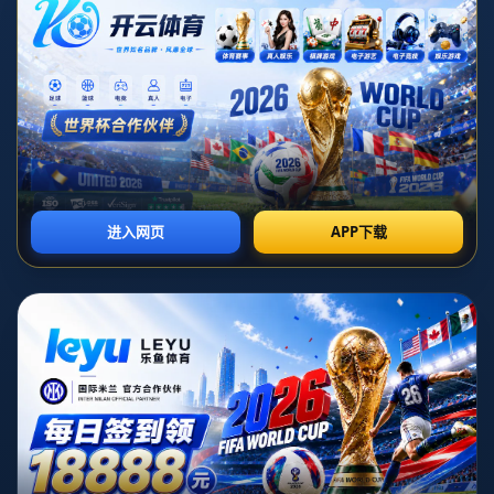
**斯卡马卡重伤 亚特兰大目标雷特吉补强锋线：新赛季的转
会调整大戏**
在足球赛场上，每当一名关键球员意外受伤时，球队的战术
部署和季前计划都会受到巨大冲击。近日，亚特兰大当家前
锋*斯卡马卡*因重伤确定将长期缺阵的消息传出后，意大利
足坛掀起了一阵波澜。这一消息令俱乐部陷入锋线真空的困
境，球队管理层迅速锁定了潜力新星**马特奥·雷特吉
(Mateo Retegui)**，希望通过他的加盟应对赛季中的火力需
求。**斯卡马卡之痛**与**雷特吉的成长故事**，也为我们展
开了一个转会博弈的全新篇章。