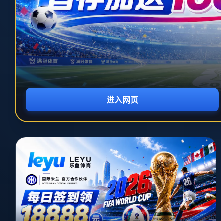
公司新闻
行业动态