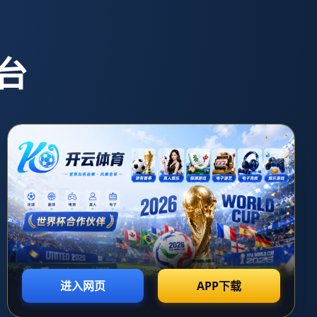
全国免费电话：
0371-9717499
动态
联系我们
当前位置：
首页
>
新闻中心