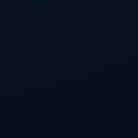
足球賽事觀看者中曝光。特別是英超聯賽在全球
，高通不僅能進一步推廣自身核心產品，例如旗
*。
**隊徽與品牌效應所吸引的巨額贊助資金**，
隨著疫情對體育行業收入的衝擊，以及2021年
助來維持其收入穩定。
**科技創新意義**，有可能為俱樂部的球迷互
，推出支持球迷交互的智能應用，或者在比賽直
元宇宙技術的大幅發展**，俱樂部或將開拓新的