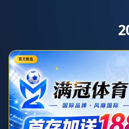
首页
公司
新闻中心
新闻中心