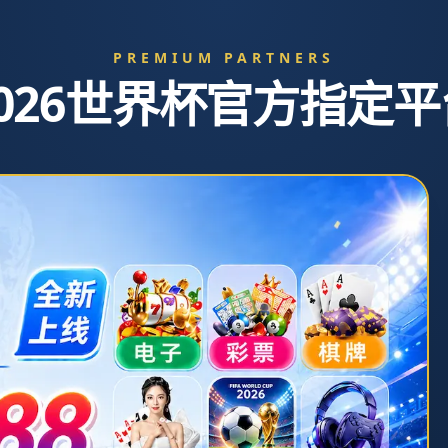
介绍
产品展示
新闻