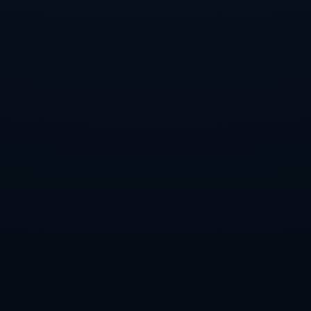
，例如AR/VR虛擬球場門票、個性化數字產品等，全面提升其在