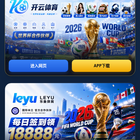
**意甲第8轮国际米兰4-2都灵：“卢卡库2射2传，桑切斯传
射”成最大亮点**
在2023赛季意甲联赛的激烈竞争中，第8轮比赛迎来了一场
瞩目的较量——国际米兰对阵都灵队。这场比赛不仅为球迷
奉上了一场精彩的进球盛宴，更让人看到了国际米兰在逆境
中展现出的顽强斗志。经过一场惊心动魄的90分钟，国际
米兰在一度落后两球的情况下完成逆转，以4-2击败都灵。
**卢卡库的2射2传以及桑切斯的传射建功**成为本场比赛的
最大亮点，这也为国际米兰本赛季争冠之路再添砝码。