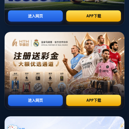
### **比赛回顾：从逆境到逆转的绝地反击**
本场比赛的前半部分，对于国际米兰而言并不轻松。都灵队
开场展现出强大的压迫性，在上半场通过精准的反击取得了
2-0的领先优势。曾几何时，这一比分让国际米兰球迷感到
担忧，比赛似乎要朝着对蓝黑军团不利的方向发展。然而，
国际米兰的球员们并未因此放弃。