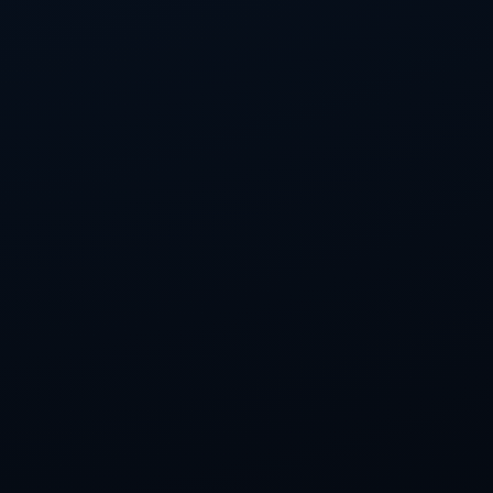
为傲。近年来，在*滕哈格*的带领下，球队不断
滕哈格的战略相当清晰——通过引入像埃文斯这样的
定。**老将的作用不仅在于球场表现，更在于无
在关键时刻做出正确的判断。通过他的协助，曼联
轻的球员在老将的带领下，不仅快速成长，且能
*在曼联，埃文斯能否与年轻球员如拉什福德、格