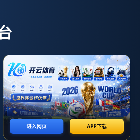
全国免费电话：
0371-9717499
动态
联系我们
当前位置：
首页
>
新闻中心