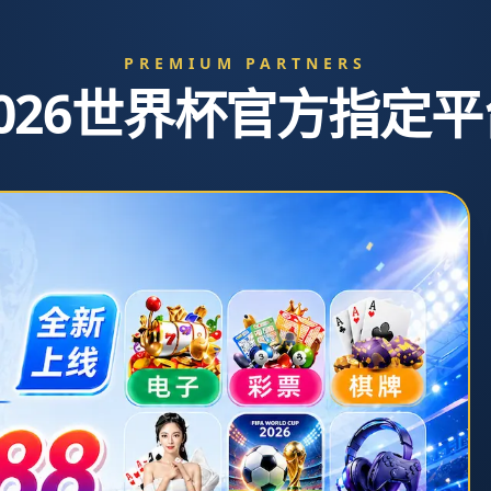
介绍
产品展示
新闻