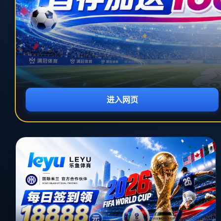
公司新闻
行业动态
**埃文斯