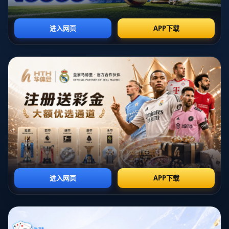
近日，浙江能源绿城足球俱乐部正式宣布更名为**浙江职业
足球俱乐部**，这一消息迅速引起了广泛关注。不少球迷和
业内人士纷纷猜测，这一更名是否仅仅是一次品牌调整，还
是预示着俱乐部运营模式和未来发展方向的深刻转型。对于
中国足球发展来说，此次更名的意义可能远超表面上的变
化。
### 背后原因：从传统足球俱乐部向职业化转型
浙江能源绿城作为中国职业足球的佼佼者，一直以来都在中
超赛场上扮演着重要角色。然而，随着中国足球职业化改革
的不断深入，俱乐部的运营理念也在发生着重大调整。更名
为“**浙江职业足球俱乐部**”显然不是简单的名义变更，而
是俱乐部进一步拥抱职业化的明确信号。
近年来，中国足协对职业俱乐部提出了去企业化的改革要
求，鼓励俱乐部以城市为基础，建立独立完整的运营体系。