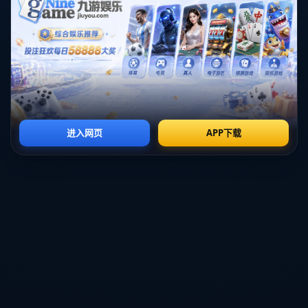
以往带有企业名称的俱乐部更像是企业的附加品牌，而如
今，“职业足球俱乐部”的定位能够帮助球队剥离过度强烈的
企业属性，提升独立性和品牌运营能力。浙江能源绿城通过
更名，不仅契合了这一改革趋势，同时也展示了其希望深耕
职业足球运营的决心。
### 意义深远：提升品牌文化，助力足球生态建设
浙江绿城的此次更名，**不仅是一次足球品牌形象的重大升
级，也可能为浙江足球文化的发展注入新的动力**。从更名
后去掉了企业性质命名来看，浙江职业足球俱乐部希望能够
更加贴近城市和球迷的文化认同感。毕竟，足球最根本的价
值在于社区归属感和情感共鸣，而不是单纯的商业利益。
更名后的"浙江职业足球俱乐部"意味着它将更加贴近区域球
迷，为构建真正可持续的社区型足球文化做出努力。例如，
西甲的巴塞罗那和英超的利物浦足球俱乐部都以城市为中