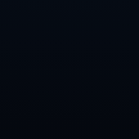
Copyright 2024
必威体育官方网站 - betway正版平台 · 全网赛事覆盖
All
Rights by
必威体育
地址：河南省平顶山市叶县遵化店镇 电话：0371-9717499传真：0371-
9717499
手机：15818705979联系人：必威体育