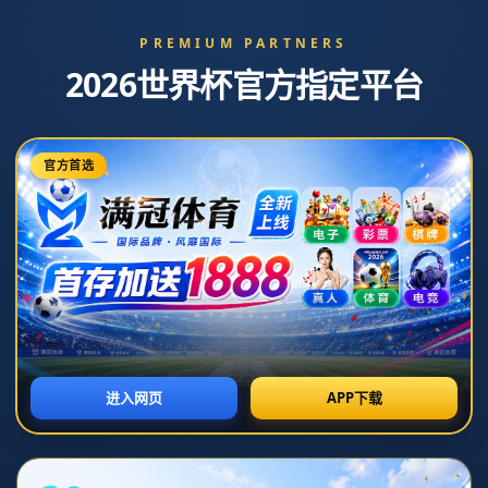
阿賈克斯高價引進曼城青訓明星卡洛斯·博爾赫斯！.