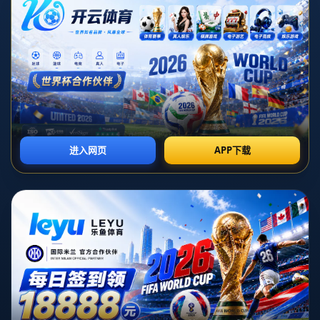
**歐冠周最佳進球候選精華：萊奧一條龍、巴雷拉禁區兜
射！**
*在歐冠聯賽這個全球最高水平的賽事中，每一周的比賽都
激動人心，其中的精彩進球不僅震撼著球迷的視線，也成為
了人們熱議的話題。本周的兩大進球候選，萊奧的一條龍破
門與巴雷拉的禁區兜射，無疑是最耀眼的兩顆明星。*
**主題：令人矚目的歐冠進球**