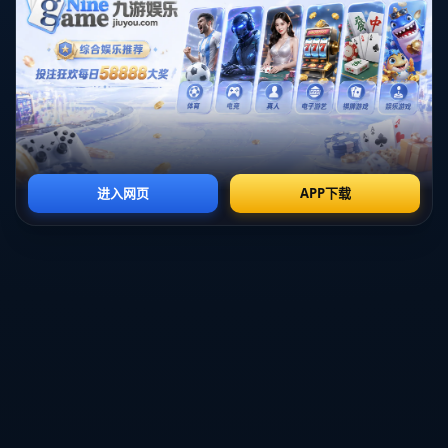
首先，我们需要明确什么样的球场状况被认为是“不太好”
的。一个球场如果草皮不平整，就会使足球在传球过程中产
生不可预测的弹跳，**影响球员的控球**。再者，如果球场
泥泞湿滑，球员在场上站立甚至是移动都可能受到影响。例
如，在暴雨过后，场地排水不当的问题常常导致草皮过于湿
滑，这使得球员不易保持身体平衡，更不用提精准的控球动
作了。
**球场状况对控球影响的具体分析**
对于一支像西班牙这样的技术型球队而言，流畅的传导是其