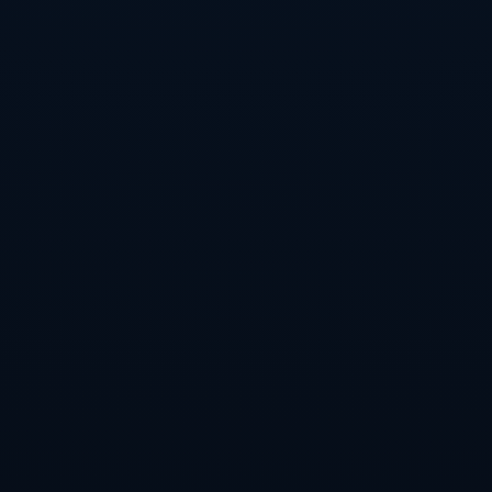
战术体系的核心，而控球能力的减弱无疑会极大影响比赛节
奏。以往的比赛数据分析显示，在不理想的场地条件下，球
队的传球成功率和球员之间的配合效率都有可能下降。*例
如，在某场国际友谊赛中，由于球场的草皮过于松软，球员
在处理中长传时经常因为脚下打滑而无法精准控球*。这种
情况下，不仅球员的个人表现受限，整体的战术实施也面临
困境。
**案例分析：历史上的类似场景**