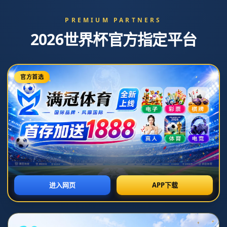
西班牙主帥恩裏克表示今天的球場狀況不太好影響了
球員們控球.