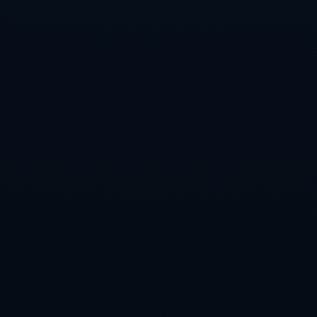
除了SGA穩定的輸出外，**傑倫·威廉斯的爆發同樣令人矚
目**。作為球隊中的新星，傑倫不斷用實際行動證明自己在
NBA的成長潛力。本場比賽，他展現了驚人的得分能力，
不僅在外線準星奇準，還多次攻擊籃下撕裂防線。
雷霆主教練也在賽後對傑倫讚不絕口，表示“傑倫在場上表
現出的穩定性，以及關鍵時刻的冷靜，都是他貢獻巨大價值
的重要原因。” **案例分析表明，傑倫的崛起正改變雷霆的