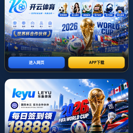
**NBA杯雷霆隊全員發力輕取爵士：SGA三節斬獲26分6助
攻7籃板，傑倫威貢獻28分5籃板**