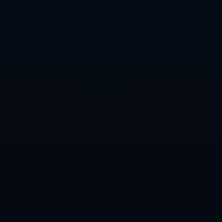
進攻格局**，為球隊提供更多選擇，讓對手防守難度加倍。
---
### **數據亮眼：爵士無法破解雷霆防線**
不僅僅是進攻端的表現亮眼，雷霆在防守端更是壓制了爵士
的攻勢。爵士明星球員未能找到破局之法，尤其是外線命中
率低迷，讓比賽早早失去了懸念。整場比賽，猶他隊僅有三
名球員得分超過雙位數，相比之下，雷霆全隊多點開花，得
分分佈均勻，這使他們在比賽中始終占據上風。
此外，不同於一般高比分比賽，雷霆專注防守的同時，依然
將節奏牢牢控制在自己手中。**團隊意識與合理分工的成功
結合，讓雷霆的整體戰力更上一層樓。**
---
雷霆隊的勝利無疑再次證明了這支年輕球隊的成長潛力和韌