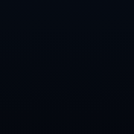
绪驱动的加注。
前的策略总结 2026年世界杯的赔率变化将更加复杂：主办
方跨三个国家、赛程与天气跨度大、48队结构带来更多变
量。若能在资格赛阶段便建立起自己的数据框架，并结合赔
率、情绪、战术走势进行交叉验证，就能在世界杯正赛到来
前形成稳健的下注路径。高强度信息筛选、组合投注与资金
纪律，将是这场赔率战役中的三件“必胜武器”。
Copyright 2024
必威体育官方网站 - betway正版平台 · 全网赛事覆盖
All
Rights by
必威体育
地址：河南省平顶山市叶县遵化店镇 电话：0371-9717499传真：0371-
9717499
手机：15818705979联系人：必威体育