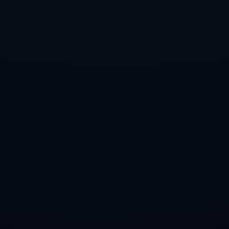
技术指标与情绪研判 除了传统数据，市场情绪监控也非常
重要。博彩论坛的热度、社交媒体的话题峰值、财经媒体关
于球队赞助的报道，都可能在赔率上留下轻微、但可利用的
“情绪尾迹”。例如，若某热门球队在社交平台因伤病传闻引
发高热搜索，博彩公司可能提前下调该队赔率，以防突发风
险。通过抓取历史热度与赔率走势的相关性，可以发现部分
“虚假消息”并未实质影响球队实力，却造成了赔率贴水，这
正是逆向下注的契机。
风险控制与资金管理 无论赔率如何诱人，资金管理始终是
底线。建议采用“核心—卫星”结构分配：核心资金放在长期
走势稳定的冠军或半决赛晋级等中低赔率标的；卫星资金则
分散在潜在爆冷、安全套利或实时盘口。 - 核心仓位：不超
过总资金40%，慎选1-2个赔率低于1:6的热门队伍。 - 卫星
仓位：涵盖小组赛爆冷、球员奖项、总进球数等高赔率玩
法，每项风险控制在总资金5%-10%。 - 动态调整：根据赛
事实际进展或伤病情况，及时进行“锁利”或“止损”，避免情