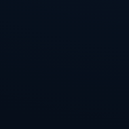
球员状态
与联赛不
康 主力
导致整体
信息。
可以参考
用年轻替
受伤，而
度的判断，
数据分析
在讨论20
数据的价
和射正 