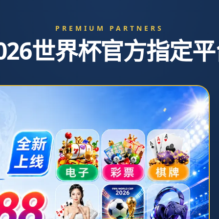
介绍
产品展示
新闻