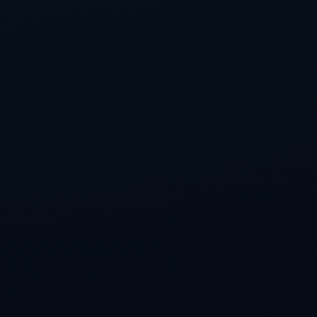
次数不多，却拥有极高的射正率和转化率，则更适
不可靠。更理性的做法是结合世界杯前两年内的
微调。数据不是答案，而是问题的起点 当你看
究，而不是直接放弃或盲目下注。
冷门频出，更需要在资金管理上设置安全阀。一个
连错时，主动减小单注，避免情绪化加码。世界杯
没有足够的信息支撑判断，最聪明的做法是直接放