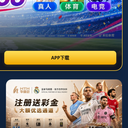
球迷必备2026世界杯