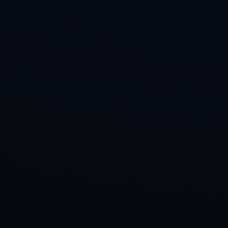
有经验的
息做保守
门导致整
情绪与偏
世界杯是
项，但在
2026世
将主要资
一个颇具
猜中盲目
的小因素
从“猜结果