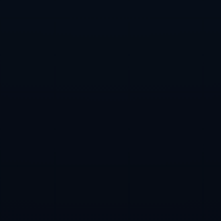
而不是简单推荐一两个“所谓稳赢”选项。
避免盲目跟单 理性看待智能推荐
值得提醒的是 再先进的智能分析 也无法消除足球比赛的不
确定性 世界杯赛场上冷门频出就是最典型的证明。因此 使
用世界杯竞猜APP时 应保持一个清醒原则 智能推荐是辅助
工具而非决策替你做主。用户需要警惕两个极端心理 一是
“盲目迷信AI” 认为模型既然是大数据训练出来的 就肯定不
会错 于是不断加注加码；二是完全无视数据 只当APP是个
下注通道 把所有分析当成背景装饰。更理想的做法是 把智
能分析当成赛前功课的一部分 与自己对比赛的主观看法结
合 发现二者的差异 并对这些差异保持好奇 与其一味问“谁
会赢” 不如问“模型为什么这么判断 我忽略了哪些因素”。这
种思考本身 就是在提升你的竞猜水平。
提升用户体验的智能功能