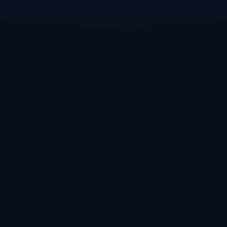
“绝对答案”，而是一个更接近真实概率的参考视角。例如某
APP预测A队获胜概率为62%，这意味着在大量类似条件的
比赛里，A队大约六成的概率能赢，而并非这场球就一定稳
赢。学会把预测看成概率而非结果，是理性竞猜的第一步。
案例分析 一场小组赛的智能拆解
设想一场世界杯小组赛 强队X对阵黑马Y。传统球迷可能会
简单认为“X身价高 星味足 踢Y应该没悬念”。而在一款具备
智能分析功能的世界杯竞猜APP中，你可能会看到这样的
信息：过去两年里 X对阵防守反击型球队的胜率仅为52%；
Y在世预赛期间客场丢球率极低 场均仅09球；X阵中两名主
力中卫赛前被标记为“体能状态堪忧”；结合模型输出 该APP
给出X胜概率55 平局25 Y胜20 并在推荐模块中用醒目标注
“谨慎看好强队X”。如果你只是凭名气下注 可能会大额压X