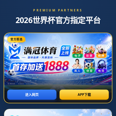
世界杯竞猜APP：智能分析助攻你的预测