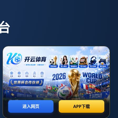
全国免费电话：
0371-9717499
动态
联系我们
当前位置：
首页
>
新闻中心