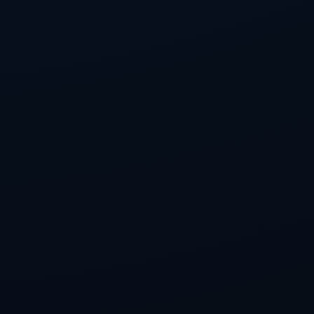
手玩家到经验老道的彩迷都渴望可信赖的平台与
量平台价值的核心指标。只有具备专业团队、完
获得安心体验。
分为四大职能团队：赔率与数据研究组、风险控
、实时战况以及预测模型对赔率进行动态调整，
策略识别异常投注行为，制定限额、延迟审核或
语言、多时区环境中提供7×24小时响应，并确
通信以及灾备体系，一旦赛事高峰到来，负载压
满足跨地区的监管要求。例如，取得马耳他博彩
、交易透明披露以及客户身份验证流程。KYC与
地址核验以及异常资金审查构成“了解客户”的核
少合规背书，即使界面体验良好，也可能在执法