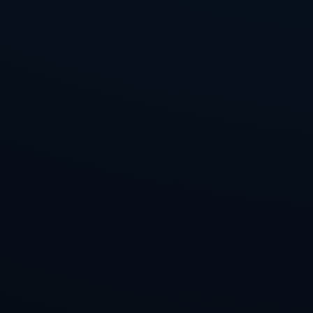
：稳健下
团队。交
善风控与
专业团队
制组、客
确保盘口
资金冻结
保平台政
力倍增，
安全合规
委员会（
AML机
心环节；
压力或“黑