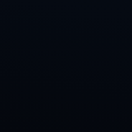
用户教育
集，情绪
队协作，
为衡量平
视角（隐
将赔率算
者在赛事
Copyright 20
地址：河