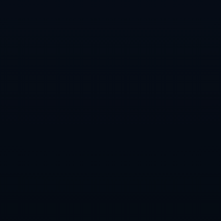
找到明确分工 例如“主终结点”或“次核心兼边路牵制” 他们的
大赛发挥往往更加稳定。在预测2026世界杯新星爆发时，
与其盯着单场高光剪辑，不如结合他们在过去三到四个赛季
对阵强队的表现 强调对高压逼抢下决策速度与稳定输出，
而这正是历史数据显示能在世界杯持续发光的关键指标。
后防与门将的被动英雄 模型中的隐性加分项
当讨论星级球员时，后卫与门将常常被忽略，但结合历史表
现可以发现 他们对世界杯走势的影响经常是“事后才被想起”
的。卡西利亚斯、诺伊尔、布冯等门将在关键扑救和后场指
挥中的影响，往往并不完全体现在扑救成功率上，而是体现
在整条防线的心理稳定与站位纪律。中卫方面，拉莫斯、范
戴克这一类型的防守核心，通过在欧冠和国家队大赛中的历
史表现证明 一个具备领袖气质的后防统领，能在僵持局中