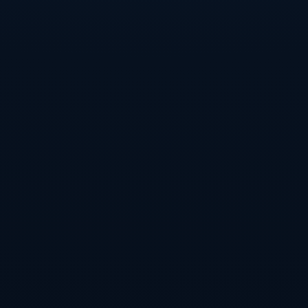
人。对比他在俱乐部与国家队的角色，可以发现 他在法国
队往往享有更大的空间与反击舞台，而世界杯扩军意味着小
组赛阶段会出现更多防守质量不均的对手，这从概率上提高
了他在数据与场面上的统治机会。在预测法国队的上限时，
将姆巴佩以类似“平均每届世界杯至少贡献数个关键进球与
制造点球”的历史范式代入，是一种更贴近现实的思路。
中场大脑的隐性价值 德布劳内与莫德里奇式模板
历史经验一再证明 决定世界杯成败的往往不是高光前锋，
而是能够稳定串联攻防的中场发动机。以莫德里奇为例
2018年和2022年的克罗地亚都不属于纸面最强，但他的控
节奏能力、在加时赛仍能保持的传球质量，使得球队一次次
在细节中占据优势。德布劳内则提供了另一种数据层面的证
明 即使在伤病和密集赛程困扰下，他在关键赛事中场均关
键传球和预期助攻依然居高不下。2026世界杯中，一些处
在黄金年龄阶段的中场球员 如贝林厄姆、佩德里、楚阿梅