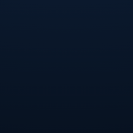
神的冠军 金球数、关键传球、盘带成功率构成了一个几乎
难以复制的样本。若他仍以任何形式出现在世界杯相关话题
里，他的历史表现更多是一种心理参照 例如阿根廷队在面
对逆风局时，是否还能复制2022年那种对核心球员高度信
任并围绕其展开的比赛气质。C罗则提供了另一种对比维度
他在世界杯淘汰赛阶段进球有限，却在预选赛和欧冠中展现
极强的效率，这种落差提醒我们 在预测2026时，不能简单
用俱乐部数据套进世界杯场景，而要重点考察球员在国家队
体系中的适配度与历史心态表现。
新绝对主角 姆巴佩的世界杯曲线
谈到2026世界杯预测，姆巴佩几乎是绕不开的名字。他在
前两届世界杯中已构建出相当完整的大赛画像 多场淘汰赛
进球、决赛帽子戏法、在高速冲击下依然保持的射门选择冷
静度。从历史表现看，他在高节奏、高对抗对手面前依旧能
制造大量射门与突破机会，这种稳定性远高于大多数同龄