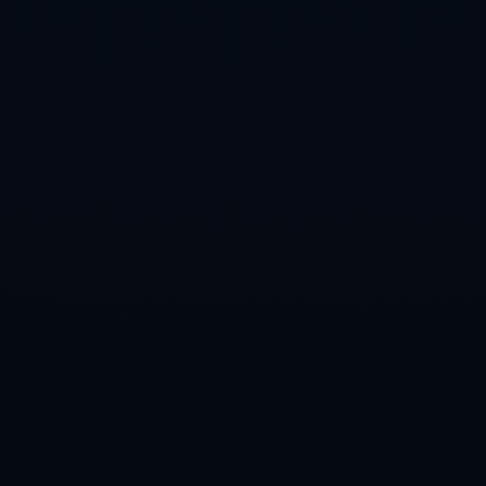
注，还是用各种奖励刺激你“不中再来”“输得越多送得越
多”。凡是用“打流水”作为主要目标，而不是强调风险控制和
理性参与的活动，都需要谨慎对待。
六 用数据和自律对抗冲动与赌博心态
说到世界杯下注入口选择，很多人容易把全部注意力放在
“平台靠不靠谱”上，却忽略了另一个更深层的问题 自己是否
具备基本的自控能力。再合规的入口，也无法替你承担投注
决策的风险。相比于“如何放大收益”，更值得思考的是如何
合理设定预算、如何记录每一笔下注、如何在连输状态下及
时停手。理性玩家往往会提前设定本届世界杯的资金上限，
并将其视为娱乐成本，而不是賭本。一旦达到上限，即使发
现再“有把握”的比赛，也不追加投入。