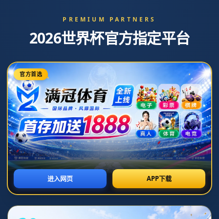
世界杯下注入口选择技巧与避坑指南