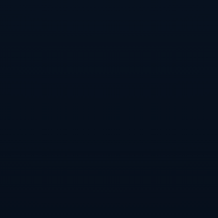
资金安全是衡量世界杯下注入口成熟度的重要标尺。很多问
题不是在第一天、第一场就暴露，而是逐步累积，例如出金
门槛越来越高、提现手续费临时上调、到账时间从“秒到”变
成“工作日处理”等。一个负责任的平台会在充值、提现前就
清晰列明费率、到账时间以及可能出现的异常情况，而不是
只有在你资金被“卡”住之后才拿出一堆隐藏条款。
可以留意几个关键点 一是充值方式是否正规，是否支持银
行或持牌支付机构而不是仅靠私人账户；二是提现规则是否
稳定，是否存在“必须完成流水”“必须参与指定活动才能提
现”等隐性条件；三是账户安全机制是否完善，比如登录提
醒、多重验证、异常登录冻结等。如果一个世界杯下注入口
频繁以系统维护为由延迟提现，或不断要求二次、三次身份
验证，却迟迟不给确切处理期限，这类平台要尽早止损。
四 案例分析 盲目信群“推荐入口”的典型风险