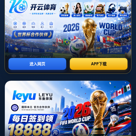
世界杯竞彩正规平台甄别指南
世界杯临近时，面对汹涌的信息与广告，彩民最担心的往往
不是押错赛果，而是陷入非正规平台的陷阱，因此在投注前
建立一套严谨的甄别逻辑尤为关键。
合规背景与牌照核验是筛选的第一步，真正的竞彩平台通常
持有国家级体育彩票网发行资质，或在英国GC、马耳他
MGA等权威监管机构备案，核实方法包括查看牌照编号、
监管网站公示以及平台是否定期发布审计报告，若只给出模
糊的“国际认证”而无具体机构名称，应立即提高警惕。