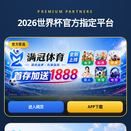
世界杯竞彩：正规平台选择指南