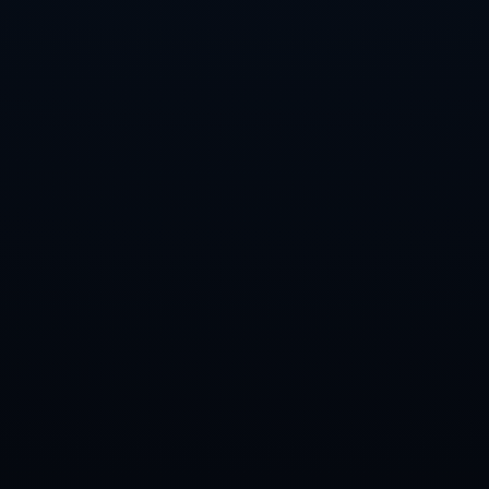
是以收益为诱饵放大风险。
选择渠道时，建议优先考虑官方或头部持牌机构，并通过交
叉验证方式：查询工商信息、查看第三方测评、阅读用户维
权记录；遇到任何“充值赠金”或“代投保赢”承诺，应坚持“不
转账、不托管、不交手续费”的底线。
理性的世界杯竞彩应以预算为前提，将其视作娱乐而非投
资，把握合法、透明、可追溯三大原则，才能在享受赛事激
情的同时守护资金安全与数据隐私。
Copyright 2024
必威体育官方网站 - betway正版平台 · 全网赛事覆盖
All
Rights by
必威体育
地址：河南省平顶山市叶县遵化店镇 电话：0371-9717499传真：0371-
9717499
手机：15818705979联系人：必威体育