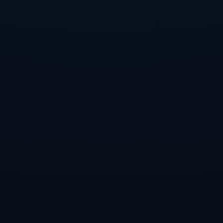
的关键指标
，更科学的方式是结合进攻效率 防守稳定性和比赛节奏来判断让
率、定位球得分比例等；防守端关注场均丢球、被射正次数以及是
球队喜欢通过控球拖节奏，赢球但不追求大量进球，这类球队在让
队，比如近年崛起的高位压迫体系，一旦打开局面就有把比分滚
据横向对比后，再去看让球数，就能大致判断盘口是否偏高或偏
策略与应用
经验，世界杯竞彩让球玩法中可以重点把握几类策略。其一是顺
显弱旅，盘口只开到让半一或一球且水位比较合理时，可以适度
力全出战的情况下。但要避免在让两球以上的深盘盲目追高，因为
是逆风而行重视受让：当一支传统强队状态平平，却持续被公众
中立场适应性更好的球队）常常具有价值，选择受让一球甚至受
实力碾压下的让球陷阱