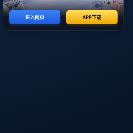
球胜平负。表面看，只是在结果上加减一个球，
短短一个月的世界杯赛程中实现稳健盈利，光靠
距的关键。
差距拉平，让比赛更接近五五开。例如巴西让1球
是赢球，但在让球盘上只是走水，只有赢两球以上
球条件下赢”，这就要求你对比分区间和进球差有