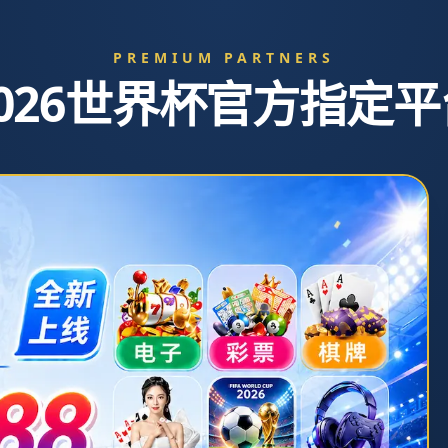
介绍
产品展示
新闻