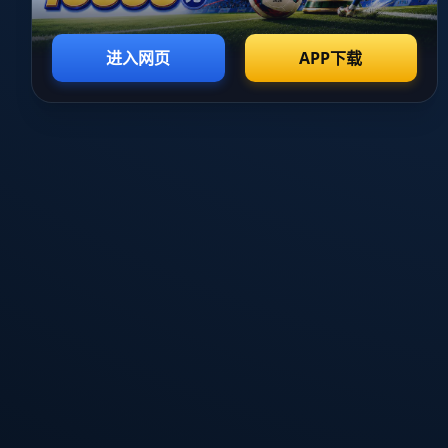
世界杯竞
每到世界
但真正玩
感觉和“
让球玩法
所谓让球
对韩国，
才算真正“
更精准的