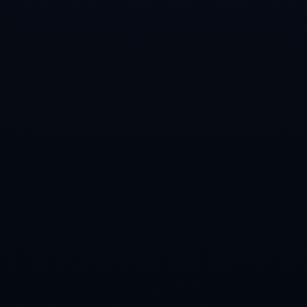
全球关注度最高的赛事之一，大众情绪对盘口和赔率的影响极大
往往会出现上盘偏热的情况，水位下调却仍然有大量跟风资金涌
金，制造“强队必胜且大胜”的市场幻觉，真正精明的玩家反而会
冷失利，第二场盘口可能会看似保守，公众也容易谨慎观望，这
反向情绪”中低位买入上盘。懂得利用公众心理，是让球策略中非
与动态调整
好世界杯竞彩让球玩法，需要将盘口走势 数据分析 情报信息与
阵容伤停、战意和历史交锋确定初步判断；临场则结合最新首发
出现盘口降盘或水位大幅变化，要思考背后是筹码集中造成的技
自己的判断体系，在每一场实战中检验结论，才能逐步建立一套
周期中，提高长期盈利的概率。