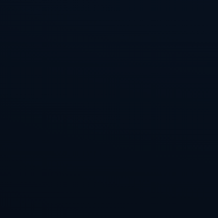
数据层面
在策略上
数、射正
美或欧洲
逼抢型球
将这些数
典型让球
综合实战
轮遇到明
伤停且主
名。其二
是主场或
全。
案例分析 