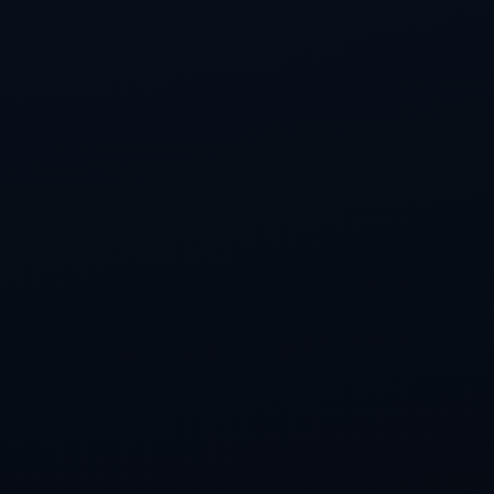
半。多数玩家会认为法国至少赢两球轻松打穿，但
公开表示首战先求“平稳起步”，这意味着比赛节
但在让球盘上却是输盘。如果在赛前能通过信息
至利用让球平负组合来构建更稳定的收益结构。这
度”。
布。例如让半一盘时，你要重点评估的不是“能
让方；若判断大胜概率远高于一球小胜，则可以果
场“赢球输盘”的情况非常常见，如果单场投入过
加注，一般对局以小注试探为主，并尽量避免在