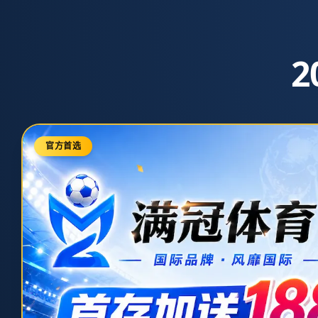
首页
公司
新闻中心
新闻中心