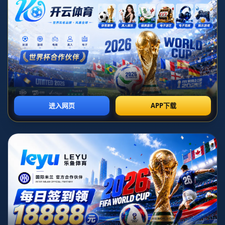
探讨世界杯让球站的历史与发展
在现代足球博彩生态里 让球站 已成为不少球迷在世界杯期
间获取信息和参与互动的重要入口 它们不仅改变了球迷观
看世界杯的方式 也在数据分析 技术风控和球迷文化层面产
生了深远影响 若想真正理解这一现象 就必须回到世界杯与
足球博彩结合的历史脉络中 去梳理让球盘 如何一步步从简
单的胜负猜测 演变为复杂的让球体系 再通过网络平台形态
呈现在球迷面前
世界杯与让球概念的早期结合