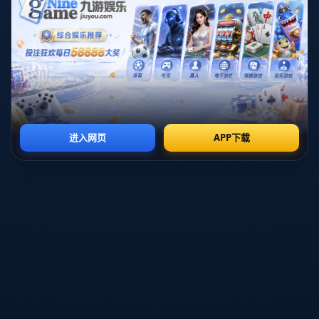
互联网兴起与让球站雏形
真正推动世界杯让球站成型的动力 是互联网普及和线上博
彩系统的成熟 当网站可以为每一届世界杯甚至每一场比赛
独立搭建页面时 让球盘口 赔率变化 伤停情报 交锋记录等数
据便得以集中呈现 球迷不再仅仅在实体店面对一张纸面表
格 而是可以在屏幕上动态审视盘路和指数 这一阶段的让球
站开始具备几个重要特征
其一 是盘口结构的模块化 不同场次的让球盘 大小球盘 甚至
亚洲盘与欧洲盘的对照 被拆分成清晰的界面 模拟 实体盘口
的存在感 其二 是世界杯专题化运营 很多平台会在世界杯期
间推出专属入口 集中展示赛程盘路和推荐内容 这其实就是
早期意义上的 世界杯让球站 雏形 其三 是数据化风控与盘口
调整 网站后台可以根据投注资金流向和即时信息 快速微调
让球数和水位 这比传统线下模式灵活太多 让球盘的动态性