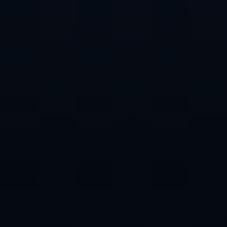
任何投注行为 但会把它当作权威盘路参考和舆情汇聚点 这
类案例说明 世界杯让球站的核心竞争力 已逐渐从早期的盘
口数量和赔率速度 转向长期的分析质量 数据透明度和对用
户行为的引导能力
未来世界杯让球站的可能方向
展望未来 世界杯让球站的历史与发展很可能继续沿着技术
与合规双重驱动的路线推进 一方面 人工智能和大数据分析
将进一步渗透到让球盘研究之中 通过机器学习模型 训练出
更精细的赛前评估和盘中调整参考 在世界杯这种短期高密
度赛事环境里 AI有望帮助站点快速识别情绪盘 诱盘等复杂
情形 另一方面 监管环境和社会舆论对负责任参与的要求会
持续提高 让球站需要在追求用户活跃度与防范过度沉迷之
间找到平衡