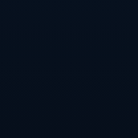
业站点往往提示这是上盘过热的典型案例 在这种情况下 合
理的让球选择 可能反而是支持受让一球球队不大败 这种基
于盘口与数据互动的分析 是世界杯让球站在专业化阶段的
显著标志
技术驱动下的发展与分化
进入移动互联网时代 世界杯让球站的形态进一步扩展 从PC
端网页走向手机端APP 小程序甚至社交媒体内嵌页面 移动
端的即时性让盘中调整和现场玩法成为主流 用户可以在比
赛尚未开球 进行中 甚至临近结束的不同时间点 根据场上局
势和盘路变化进行动态决策 这使得让球站不得不加强技术
投入 提升数据抓取速度和赔率刷新能力
与此同时 让球站也在功能上产生分化 一部分强调盘口深度
和专业分析 以亚洲盘 让球盘和独立指数模型为核心卖点 另
一部分更重视内容社交与互动社区 将世界杯让球讨论与球
迷聊天预测 相结合 构建出以世界杯为主题的互助型空间 还