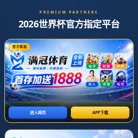
探讨世界杯让球站的历史与发展