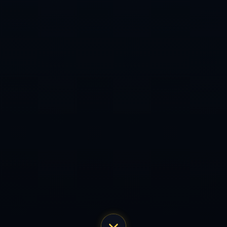
可以预见 未来更成熟的世界杯让球站 既会在技术上实现指
标可视化 智能推荐与个性化订阅 又会在价值观层面倡导理
性研究与审慎选择 将自身定位为信息分析平台和赛事伴随
工具 而不是简单的投注通道 从早期纸面让球盘到如今数据
驱动的世界杯让球站 历史演进的每一步 都折射出世界杯这
项全球顶级赛事 与现代信息技术 监管体系以及球迷文化之
间持续互动的轨迹
Copyright 2024
必威体育官方网站 - betway正版平台 · 全网赛事覆盖
All
Rights by
必威体育
地址：河南省平顶山市叶县遵化店镇 电话：0371-9717499传真：0371-
9717499
手机：15818705979联系人：必威体育