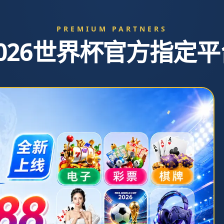
介绍
产品展示
新闻