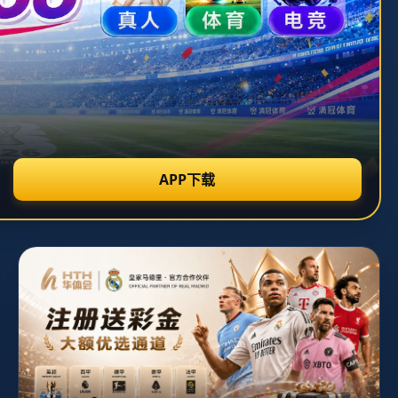
索斯蓋特確認曼城球員可以出戰馬其他！