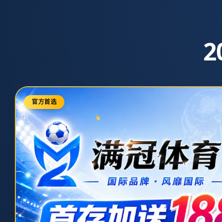
首页
公司
新闻中心
新闻中心