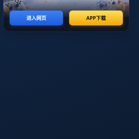
着索斯蓋特确认曼城球员将在即将到来的对阵马
场仍然取决于球员的身体状况和竞技状态。