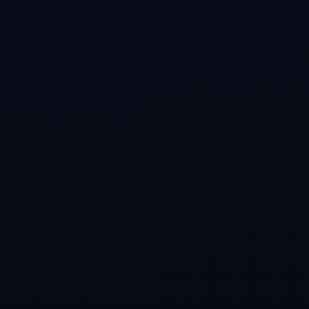
进行沟通，确保球员身体负荷不超标。
这也是英格兰队近年来在国际大赛中表现优异的一