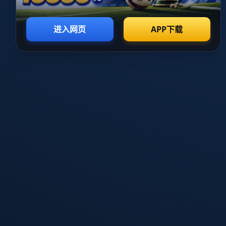
**索斯蓋
在竞争激
耳他的比
**球员健