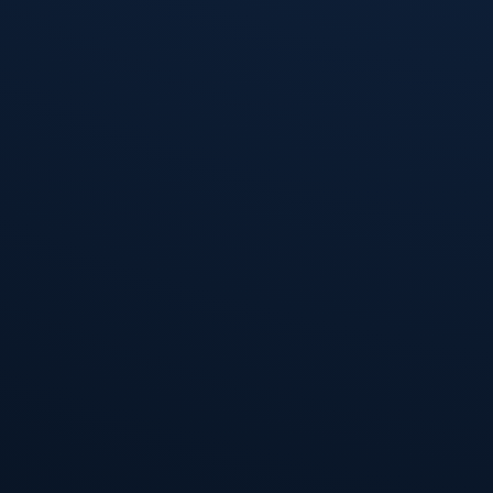
在国际比
业生涯。
实际能够
**曼城球