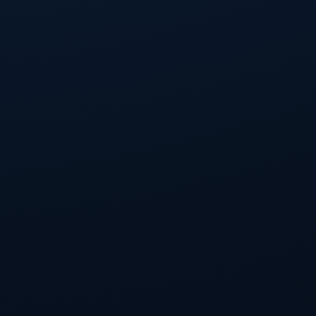
这些球员在技战术上都表现出色，给国家队带来
现，在国家队中也常常扮演关键角色。**他的传
关重要。
状态并适当调整出场时间显得极为关键。这不仅