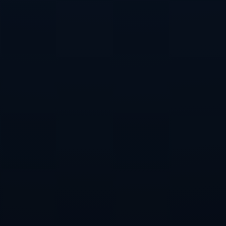
**空間創造：庫明加的制勝法寶**
比賽的佈局往往決定了球員表現的**天花板**。庫明加在這
場比賽中展現了他在*獲得空間*方面的敏銳洞察。無論是通
過無球跑動撕裂對手防線，還是利用快速轉身甩開防守，他
始終保持著對空間的嗅覺，這讓他能夠在合適的時機出手。
這種信心與技巧的結合，不僅提高了他的得分效率，也讓球
隊在進攻端的選擇更加多元化。
**技術提升帶來的實戰經驗**
*在籃球場上，技術的精進是球員立足之本。* 庫明加在球場
上展現的靈活步伐、準確投籃以及穩定的控球能力，正是他