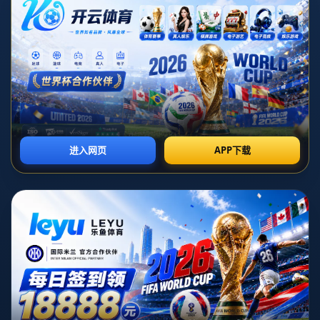
**前言**
隨著新賽季的到來，NBA球壇一如既往地迎來了一批新星
的崛起，而*庫明加*便是其中一顆耀眼的明星。在最近的一
場比賽中，庫明加憑藉其卓越的表現，成功創造了職業生涯
最高的33分，讓球迷們對他的未來充滿期待。這位年輕的
球員是如何在這場比賽中實現如此成就的呢？本文將深入探
索他在獲得空間後所展現出的得分能力，以及這對他職業生
涯的潛在影響。
**分析庫明加的成長與潛力**