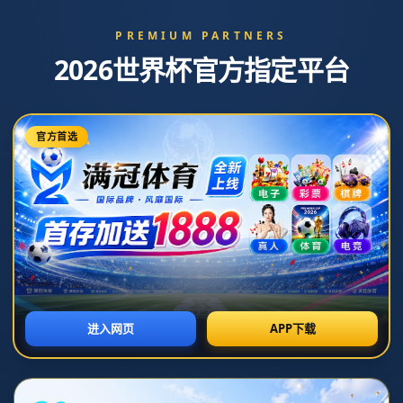
中超第1輪河南嵩山龍門2-2大連人 林良銘梅開二度
卡蘭加絕平救主.