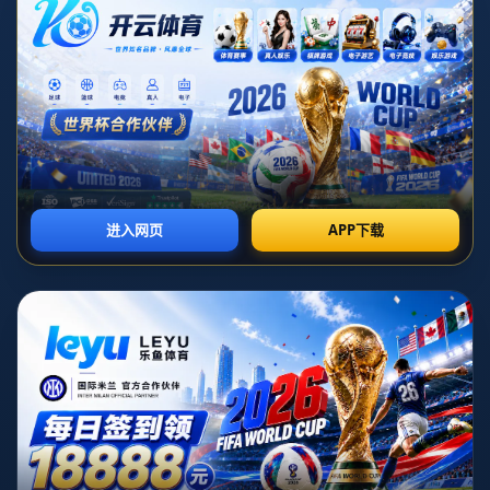
**中超揭幕戰精彩紛呈：河南嵩山龍門2-2戰平大連人，林
良銘梅開二度、卡蘭加力挽狂瀾**