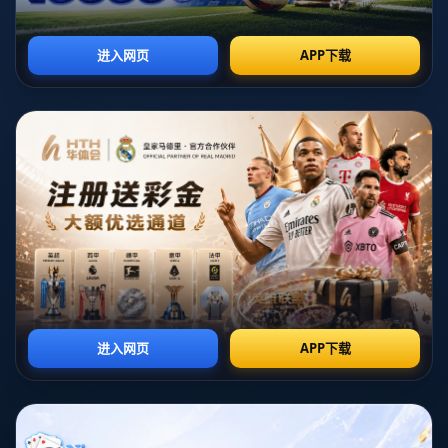
隨著2023年中超聯賽第一輪的結束，河南嵩山龍門與大連
人之間2-2的激烈對決成為外界關注的焦點。這場比賽不僅
給球迷奉獻了一場進球大戰，還展現了雙方球員的技術水準
和心態競爭。林良銘的**梅開二度**和卡蘭加的最後時刻**
絕平進球**，成為本場比賽的高光時刻，也為新賽季拉開了
激烈的序幕。
### **首發亮相：河南嵩山龍門與大連人釋放賽季野心**
比賽之初，河南嵩山龍門和大連人雙方都擺出了極具攻擊性
的陣容，顯示出開局積分的重要性。河南嵩山龍門主打以卡
蘭加為核心的進攻體系，而大連人則仰仗林良銘和其他年輕
球員保持高壓進攻。這是一場力量與速度的對抗，意圖通過
主動搶攻掌握比賽節奏。