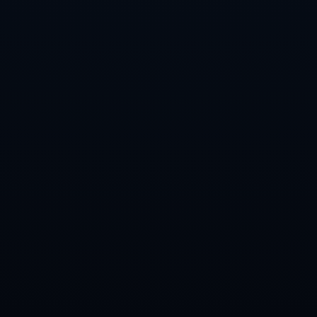
出色的脚下技术著称。在阿森纳，马丁内利与萨卡的搭档显
示出极强的攻击力和默契度。他在边路的灵活突破，结合**
精准的射门技术**，使他成为后防线难以防范的对手。在多
个关键比赛中，马丁内利的贡献往往是决定胜负的关键因
素。这种在大场面下的沉着冷静，使得他在球迷心中留下了
深刻印象。
上述四位球员不仅在各自俱乐部表现突出，也向世界展示了
未来足坛的潜在明星。当我们展望未来，这些年轻球员的成
长，将继续为足球世界注入新鲜活力和希望。他们的奋力拼
搏和追求卓越的精神，将激励更多年轻人踏上绿茵征程，追
寻自己的梦想。
Copyright 2024
必威体育官方网站 - betway正版平台 · 全网赛事覆盖
All
Rights by
必威体育
地址：河南省平顶山市叶县遵化店镇 电话：0371-9717499传真：0371-