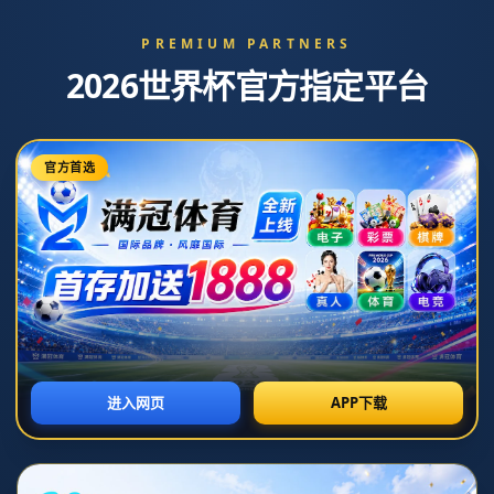
PFA年度最佳年輕球員提名：哈蘭德、凱塞多、薩
卡、馬丁內利角逐風采！.