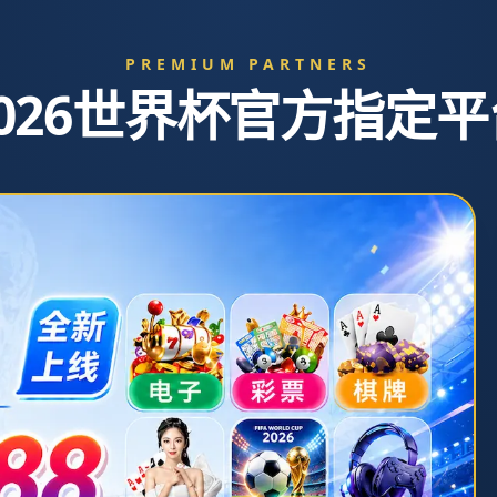
介绍
产品展示
新闻