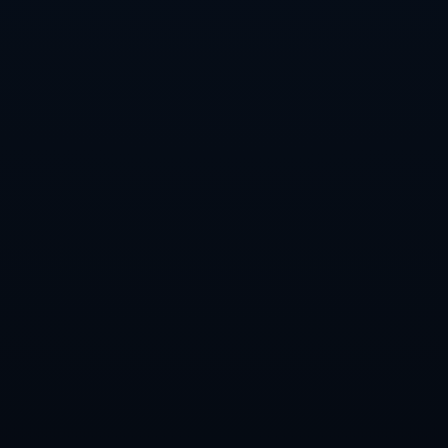
烈的足球市场中，锁定优秀的年轻球员符合市场规律同时也有助
刻提升球队战绩，更能在未来的商业价值上获得增长空间。多年
球员的国际声誉可谓锦上添花。
，巴黎圣日耳曼冬窗专注于贝拉尔多和莫斯卡多的引援策略，不
资。这一决策背后，不仅体现了俱乐部对球员的精准识别能力，
决心。这一战略选择，或将成为巴黎在未来赛季的关键推动力。