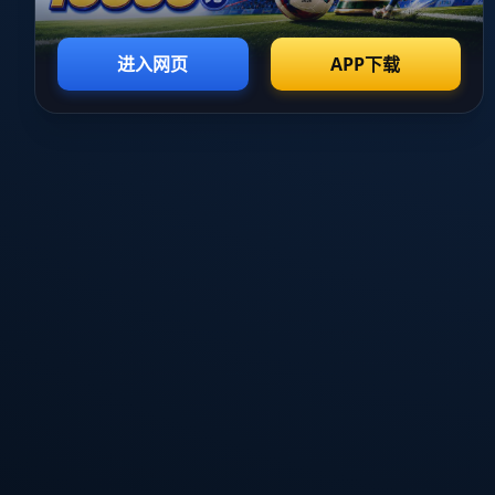
在全球足
名新星：*
并分析其
**巴黎冬
每个足球
部，优质
位新星身
**贝拉尔
贝拉尔多