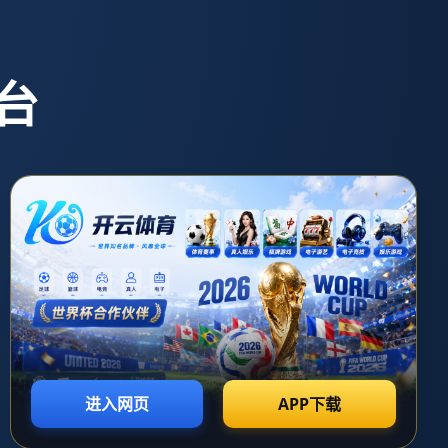
全国免费电话：
0371-9717499
动态
联系我们
当前位置：
首页
>
新闻中心