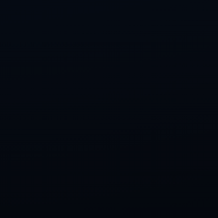
ts by
必威体育
17499