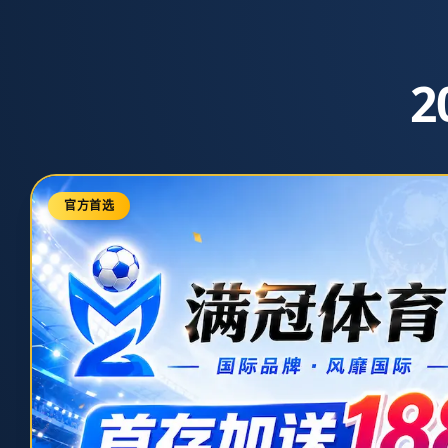
首页
公司
新闻中心
新闻中心