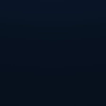
是个理想的选择。他不仅能够提供稳定的传球支持，还具备出色
**可以大大缓解对攻防转换速度的需求。
多：锋线的潜力股**
，巴黎计划引入的另一名球员莫斯卡多则是以攻击力见长的锋线
风格赢得了广泛关注。对于希望在欧冠赛场上更进一步的巴黎来
更强的**锋线竞争力**。
析：曾经的双星策略**
专注于目标明确的引援策略并非鲜见。我们可以回顾曼城在201
奠定了赛季末段的强势表现。相似地，巴黎圣日耳曼希望通过引
位置。
量与价值提升**