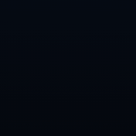
24
必威体育官方网站 - betway正版平台 · 全网赛事覆盖
All Righ
南省平顶山市叶县遵化店镇 电话：0371-9717499传真：0371-97
手机：15818705979联系人：必威体育