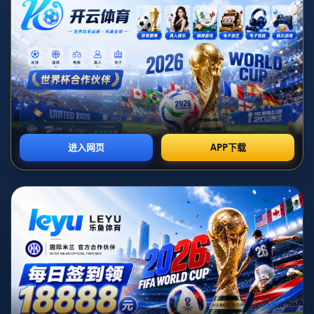
**33歲阿根廷國腳佩澤拉重返河床，轉會費據稱450萬歐：
經典與歸屬的完美重聚**
足球世界中，轉會市場經常充滿戲劇性，尤其當一位重量級
球星選擇“回家”時，總是激起無數球迷的情感和關注。最
近，阿根廷國腳佩澤拉（Germán Pezzella）宣布以450萬
歐元的轉會費重返河床（River Plate），這一消息不僅振奮
了阿根廷足球圈，也讓全球球迷對這次經典的重聚讚嘆不
已。