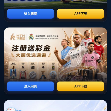
率。因此，剥夺特羅薩德的首发地位似乎并不明智。
*然而，热蘇斯的回归问题仍需要解决*。作为一名速度和技
术兼备的全能前锋，他在球队中有着无可替代的作用和威胁
力。主教练如何在不影响特羅薩德的情况下重新整合热蘇
斯，成为关键。
一种可能的方案是调整阵型，以适应两位球员的特点。例
如，可以考虑将两人同时放在前场，通过多变的跑动和灵活
的转位形成对对手的多重威胁。此外，可以利用热蘇斯的灵
活性，将其放置在边路，解放特羅薩德的中路进攻能力，以
创造更多的得分机会。