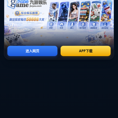
与此同时，如果着眼于_长远的战术发展_，或许适当的轮
换也是一种策略选择。这样的做法，可以确保球员们在整个
赛季保持良好的身体状况，并减少伤病的发生几率。这种方
式过去在许多成功的团队中已有过尝试，例如曼城和利物
浦，通过合理的轮换机制，他们在多个赛事中取得了骄人的
成绩。
在案例分析中，以西甲豪门皇马为例。在2016-2017赛季，
他们通过轮换制度成功调整了C罗和本泽马的出场时间，不
仅保证了两人都能保持高水平的竞技状态，也为球队赢得了
西甲和欧冠的双冠王。