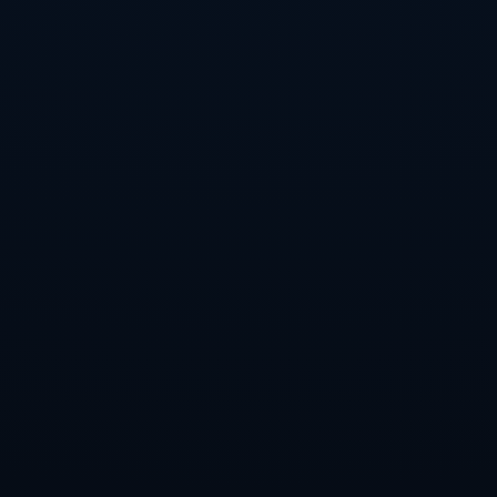
無疑是評估球員和球隊價值的重要依據，但歐洲杯的競爭遠比簡
強的奪冠實力，然而歷史證明，僅憑身價無法保證勝利。例如，2