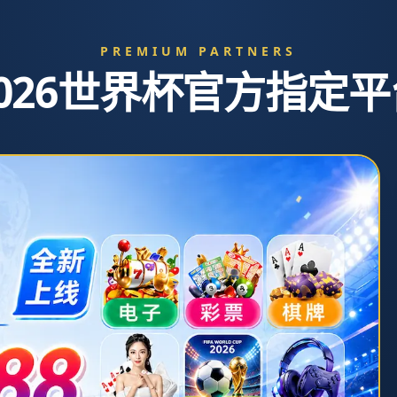
介绍
产品展示
新闻