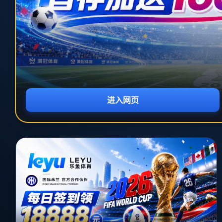
公司新闻
行业动态
**歐洲杯
歐洲杯不
為焦點。
透露出什
### **
英格蘭近
據網站的
陣容的逐步
薩卡（Bu