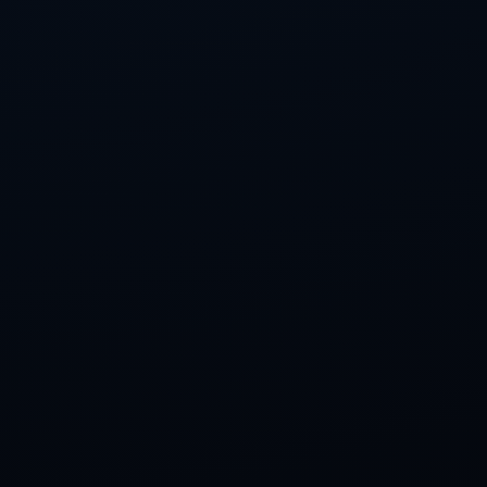
的合理性、球員市場的全球吸引力以及隊伍的潛
隊如德國、西班牙以及衛冕冠軍意大利同樣擁有
現才是最終的決定因素。
。英格蘭作為榜首的三獅軍團, 展現了英超球員
的象徵。市場價值衡量著一部分真實實力，但真
一次見證爆冷奇跡，還是榜首球隊終如預期問鼎
ts by
必威体育
17499