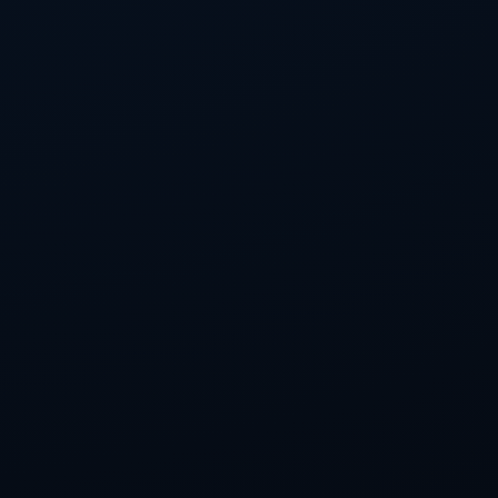
單的數字遊戲更為殘酷。一支高身價球隊在理論
016年歐洲杯，冰島隊以非豪門身份爆冷擊敗英