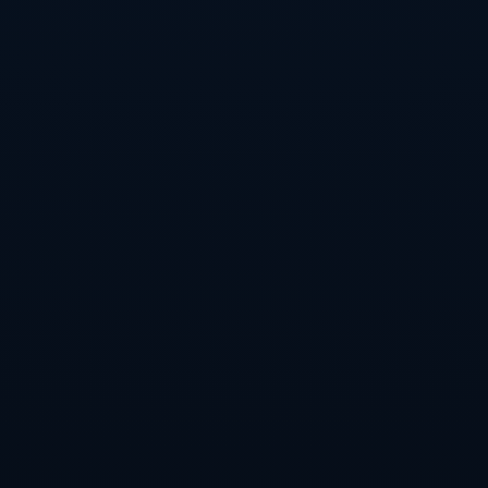
### **“十二宗罪輪換”成功背後的案例**
舉一個鮮活的例子。在2022年季後賽面對掘金時，勇士隊
針對對方核心球星尼古拉·約基奇的內線威脅，採用了多種
輪換策略。他們首先嘗試了“死亡五小”陣容，在錯位防守中
頻繁施壓，但效果不佳後又立即調整，改用盧尼與格林組建
的“雙塔”防守陣容，最終成功限制了約基奇的進攻效率。這
樣的調整，正是靈活應對與動態輪換成功的典範。