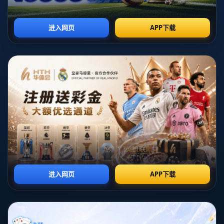
所謂“十二宗罪輪換”，並非真的涉及十二宗罪的宗教意涵，
更像是一種比喻，描述球隊在一場比賽中的**戰術多樣性與
動態調整能力**。在現代籃球中，“固定輪換”戰術早已不再
是主流，而根據不同對手、場上的即時狀況進行靈活調整，
才是現象級球隊的核心精髓。
勇士隊作為全聯盟小球戰術的奠基者，能夠在近十年間持續