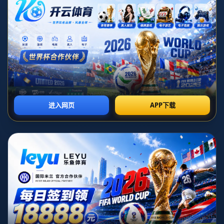
**庫裏：我們還在用十二宗罪輪換，不管陣容怎麼變都得靈
活應對**
隨著新賽季的到來，NBA各大球隊紛紛調整陣容與戰術，
以應對激烈的競爭。就在這股升級浪潮中，勇士隊核心球星
史蒂芬·庫裏的一席話成為媒體熱議的焦點。他提到：“我們
還在用十二宗罪輪換，不管陣容怎麼變都得靈活應對。”這
句話透露著深層智慧——即便陣容變動頻繁，核心戰術與靈
活應對依然是保持競爭力的關鍵。
### **什麼是“十二宗罪輪換”？**