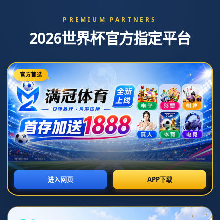
庫裏：我們還在用十二宗罪輪換 不管陣容怎麼變都
得靈活應對.