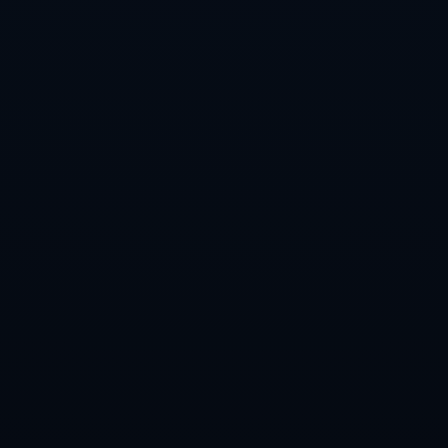
力。他脚踏实地的比赛态度和极强的团队意识，也为英格兰
的足球重振贡献了力量。
## **总结：多面拉什福德的启示**
拉什福德的成功不仅靠他的天赋，还源于他的**坚持与责任
感**。通过了解他的个人资料，我们不难发现，这位英格兰
明星不仅是一位卓越的运动员，更是一位肩负社会责任的优