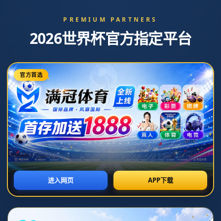
拉什福德個人資料.