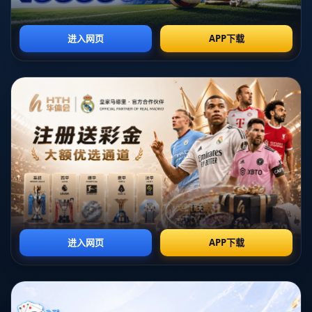
起，他的到來被認為是廣州隊提升技術水平和戰術思維的重
要一步。在這些年裡，他帶領球隊多次獲得重要賽事的冠
軍，並培育了一批青年才俊。雖然他的執教生涯中不乏爭
議，但不可否認的是，他為廣州隊的發展帶來了一定的積極
影響。
**為何分道揚鑣？**