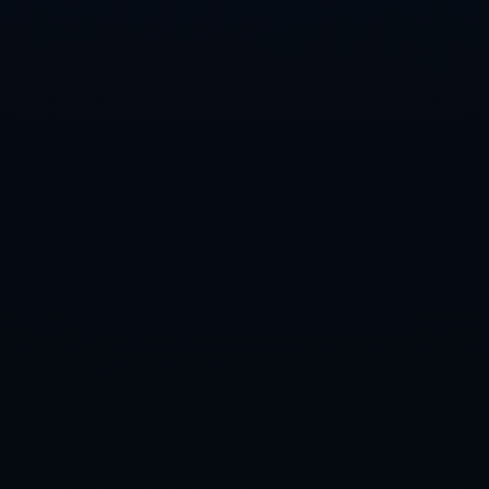
**关键词分析：克里夫兰骑士、公牛、米切尔、连胜记录**
**总结骑士的制胜之道以及公牛的困境，这场比赛既是个人
能力的较量，也是在策略执行上的博弈。通过团队配合与关
键球员的稳定发挥，骑士本赛季已经展现出作为东部强队的
真正实力。**