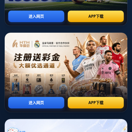
**米切尔砍下36分助力骑士豪取12连胜，公牛遗憾落败**
在近期一场激烈对决中，**克里夫兰骑士**在主场迎战芝加
哥公牛，以稳健的表现成功延续了自己的连胜纪录。**多诺
万·米切尔**毫无疑问是这场比赛的焦点人物，他用全面的
数据表现证明了自己的核心价值，**砍下36分8篮板**的同
时，引领球队全场压制对手。与此同时，**埃文·莫布里**在
内线持续发力，拿下醒目的“两双”数据。公牛方面，虽然**
扎克·拉文**砍下26分，但依旧未能带队逆转。从战术执行
到球员发挥，这场比赛可以说是一场骑士的完美演绎。
---
### **米切尔全面爆发，骑士赢在关键时刻**
比赛自开局便进入紧张白热化。在第一节，**多诺万·米切
尔**延续了近期的火热状态，连续命中三分，带领骑士迅速
建立领先优势。与一般得分手不同，米切尔的得分方式多