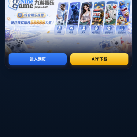
样，无论是顶着防守的急停跳投还是突破后的巧妙上篮，都
展现了他作为联盟顶级后卫的杀伤力。米切尔本场的表现无
疑完美诠释了**“全场制霸”**的概念，**他不仅高效地贡献36
分，还在防守端为球队提供了强有力的支持**。
值得注意的是，骑士在第二节后半段一度被公牛压制，分差
被迫缩小到个位数。但米切尔在关键回合站了出来，他的几
次经典打法成功逆转局势。此外，他与队友**达里厄斯·加
兰**之间的配合默契十足，这种无缝衔接的打法极大增加了
骑士的进攻效率。
---
### **莫布里内线主宰，双塔组合锁定优势**