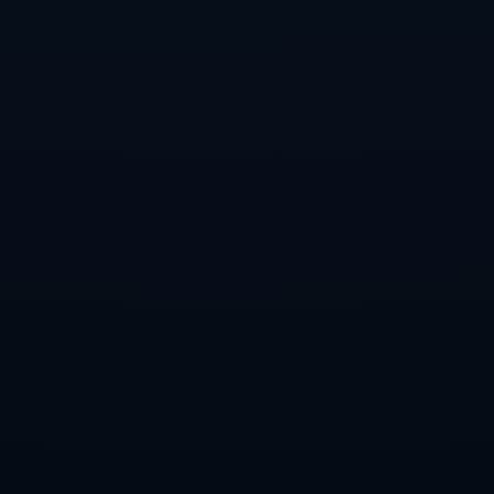
### 尤文的策略与思考
然而，对于尤文图斯而言，放走扎卡里亚并非轻松的决定。
尽管2000万欧元的报价格能够为俱乐部带来可观的资金，
但扎卡里亚在球队中的作用不可忽视。他的离开可能会给尤
文的中场带来一定压力。因此，尤文在这笔潜在交易中，需
要仔细权衡自己的需求与经济利益。