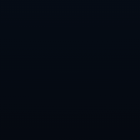
### 历史案例分析
这样的转会争夺战在足球历史上并不鲜见。例如，在*2018
年*，法甲豪门巴黎圣日耳曼曾与英超的曼联竞逐当时巴萨
的杰出中场拉比奥特。最终，巴黎凭借准确的球队定位和充
足的资金支撑，成功说服拉比奥特加盟。这一成功案例显
示，球员最关注的不仅是薪水，还有球队的战略定位以及未
来发展的潜力。
在本次竞争中，**西汉姆联和莱比锡**需要考虑的不仅仅是
如何满足尤文的要价，还必须展示出对扎卡里亚个人职业生
涯发展的清晰规划和诚意，以便在这场激烈的争夺战中占得
先机。
总结来看，不管扎卡里亚最终选择哪家俱乐部，这次转会传
闻不仅为他的职业发展增添了新的可能性，也为西汉姆联和
莱比锡提供了一次绝佳的增强中场实力的机会。同时，这场