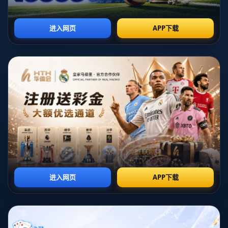
在当今竞争激烈的足球转会市场中，各大俱乐部都在寻找能
够提升球队实力的球员。而最近，**西汉姆联**和*莱比锡*
这两大豪门俱乐部正为争夺尤文图斯中场大将*丹尼斯·扎卡
里亚*而各显神通。据悉，尤文对扎卡里亚的标价在2000万
欧元左右，这不仅成为两队竞购的焦点，也让足球界对这笔
潜在的转会充满期待。
### 双方的争夺战
扎卡里亚，自从效力于尤文以来，一直凭借其出色的防守能
力和中场拦截技术赢得了广泛的赞誉。作为一名中场多面
手，他不仅能够出色地完成防守任务，还能有效地梳理球队
的进攻线路。这种全面性是西汉姆联和莱比锡都梦寐以求的
特质。