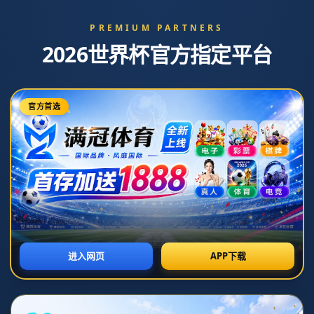
西漢姆聯和萊比錫競爭簽下紮卡裏亞 尤文尋求2000
萬歐元!.