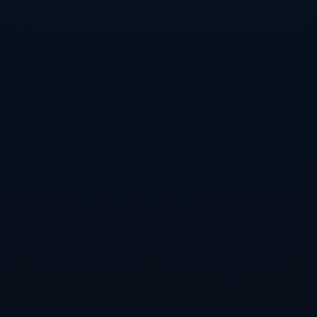
**500场零封的艰辛过程**
创造500场零封的记录并不是一个一蹴而就的成就，这需要
多年的坚持和出色的表现。为了达到这个里程碑，布馮不仅
需要在每一场比赛中都保持高水平的发挥，还要具备强大的
心理素质和异常的专注力。门将的职业生涯往往伴随着巨大
的压力，每一次失误都有可能导致球队的失利。然而，布馮
凭借自己的出色判断力和稳定表现，让对手难以攻破他的十
指关。
**案例分析：关键比赛的精彩发挥**
回顾布馮的职业生涯，有许多经典的零封战役值得我们铭