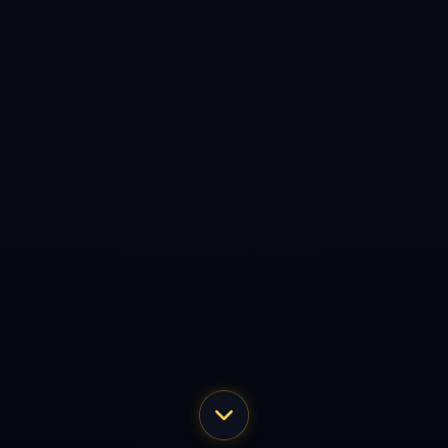
Copyright 2024
必威体育官方网站 - betway正版平台 · 全网赛事覆盖
All
Rights by
必威体育
地址：河南省平顶山市叶县遵化店镇 电话：0371-9717499传真：0371-
9717499
手机：15818705979联系人：必威体育