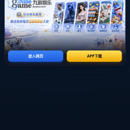
**博格巴：国家队的常青树**
提到法国国家队，多名球员立刻浮现在球迷的脑海中，而保
罗·博格巴无疑是最具代表性的人物之一。作为中场核心，
博格巴的技术与视野令对手忌惮，屡屡在关键比赛中发挥出
色。然而，这位**经验丰富**的球员也未能避免受到疫情影
响。一些评论人士指出，这将使法国队的新阵容在中场配置
上别具挑战。
**年轻新星的崛起**