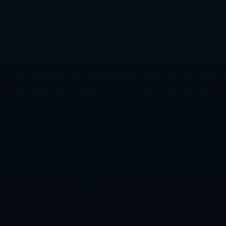
法国足协在充分评估球员身体状况和疫情风险后，做出了博
格巴不入选的决定。这不仅是对博格巴个人健康的关注，也
是对整个*球队稳定性*的重视。某种程度上说，球队的表现
不仅仅取决于场上技术，还关乎于场下的管理和预见。
**博格巴未来的出路**
尽管本次未能入选国家队，但博格巴的职业生涯并不会因此