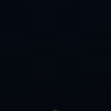
受挫。作为一名有着丰富经验的国际球员，他的职业精神与
竞技水平依旧是法国队不可或缺的财富。球迷们期待他早日
康复，重返**绿茵场**，并继续为法国队的胜利贡献力量。
在这场没有硝烟的战役中，法国足协此次的选择是*时代的
应对策略*，不仅是对目前疫情背景下体育赛事的重大考
量，也为其他国家足协提供了一种可资借鉴的方案。疫情改
变了赛事形态，却没有改变人们对足球的热爱。法国队如何
在接下来的比赛中表现，让我们拭目以待。
Copyright 2024
必威体育官方网站 - betway正版平台 · 全网赛事覆盖
All
Rights by
必威体育
地址：河南省平顶山市叶县遵化店镇 电话：0371-9717499传真：0371-
9717499
手机：15818705979联系人：必威体育