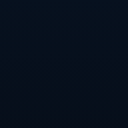
博格巴因病缺席的同时，也给了更多年轻新秀证明自己的机
会。在本次大名单中，多名新生代球员入选，引起了舆论的
广泛关注。有人认为，这将为法国队注入新的活力和不确定
性。例如，年轻球员*爱德华多·卡马文加*的入选就是法国
足协对未来的思考。他作为近期表现优异的年轻中场被寄予
厚望，有望在比赛中为法国队提供创意和活力。
**健康至上：法国足协的战略选择**