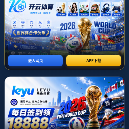
**法国足协新一期国家队大名单公布：博格巴因新冠未能入
选**