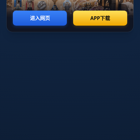
*森保一：三笘薰因伤无缘参赛，对日本队影响几何？**
球领域，一位球员的缺席有时不仅仅是一条消息，更能掀起舆论的
球员三笘薫因伤退出大名单**，这一消息迅速引起广泛关注。作
对日本队的整体实力形成重大影响。本文将对此消息展开解析，
期。
*三笘薫：日本队的关键进攻尖刀**
这位效力于英超俱乐部布莱顿的边锋，以快速的突破、出色的盘
刻，被誉为“亚洲的进攻奇兵”。尤其是在世界杯预选赛以及卡塔