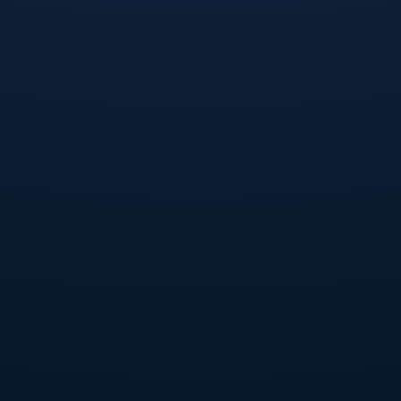
。
本与西班牙的世界杯小组赛中，三笘薫在边线附近送出的那记精
本队以2-1逆转对手，更让世界见识到这位日本球员的关键价值。
次由于伤病问题，三笘不得不缺席日本国家队的比赛，这对于球