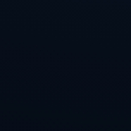
---
### *