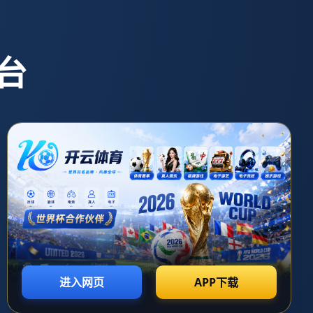
全国免费电话：
0371-9717499
动态
联系我们
当前位置：
首页
>
新闻中心