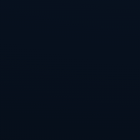
森保一的
使其能够
**3. 球
训练期间
端的年轻