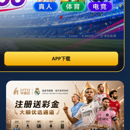
森保一：三笘薰不能參賽，他因