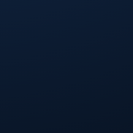
准传中堪称经典，直接助攻队友完成破门。这不
队来说无疑是一次重大损失。