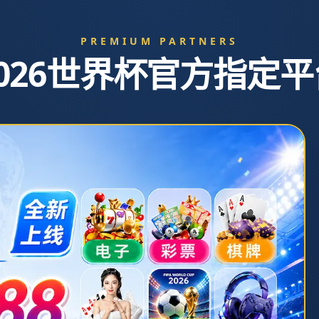
介绍
产品展示
新闻