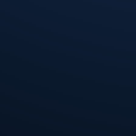
进攻大旗
在去年日
仅帮助日
然而，本
---